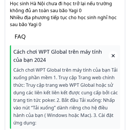
Học sinh Hà Nội chưa đi học trở lại nếu trường
không đủ an toàn sau bão Yagi 0
Nhiều địa phương tiếp tục cho học sinh nghỉ học
sau bão Yagi 0
FAQ
Cách chơi WPT Global trên máy tính
của bạn 2024
Cách chơi WPT Global trên máy tính của bạn Tải
xuống phần mềm 1. Truy cập Trang web chính
thức: Truy cập trang web WPT Global hoặc sử
dụng các liên kết liên kết được cung cấp bởi các
trang tin tức poker. 2. Bắt đầu Tải xuống: Nhấp
vào nút “Tải xuống” dành riêng cho hệ điều
hành của bạn ( Windows hoặc Mac). 3. Cài đặt
ứng dụng: