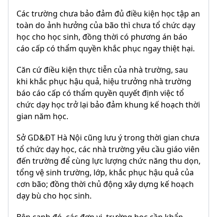
Các trường chưa bảo đảm đủ điều kiện học tập an
toàn do ảnh hưởng của bão thì chưa tổ chức dạy
học cho học sinh, đồng thời có phương án báo
cáo cấp có thẩm quyền khắc phục ngay thiệt hại.
Căn cứ điều kiện thực tiễn của nhà trường, sau
khi khắc phục hậu quả, hiệu trưởng nhà trường
báo cáo cấp có thẩm quyền quyết định việc tổ
chức dạy học trở lại bảo đảm khung kế hoạch thời
gian năm học.
Sở GD&ĐT Hà Nội cũng lưu ý trong thời gian chưa
tổ chức dạy học, các nhà trường yêu cầu giáo viên
đến trường để cùng lực lượng chức năng thu dọn,
tổng vệ sinh trường, lớp, khắc phục hậu quả của
cơn bão; đồng thời chủ động xây dựng kế hoạch
dạy bù cho học sinh.