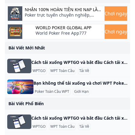
u
NHẬN 100% HOÀN TIỀN KHI NẠP LẦN
g
Chơi ngay
ĐẦU
Poker trực tuyến chuyên nghiệp,
giành giải thưởng hấp dẫn
WORLD POKER GLOBAL APP
Chơi ngay
World Poker Free App777
Bài Viết Mới Nhất
Cách tải xuống WPTGO và bắt đầu Cách tải xuống WPTGO và bắt đầu với Poker trực tuyến Bắt đầu với WPTGO, nền tảng poker trực tuyến được liên kết với World Poker Tour, thật đơn giản và nhanh chóng. Hãy làm theo các bước đơn giản sau để tải xuống phần mềm và thiết lập tài khoản của bạn. Bước 1: Tải ứng dụng WPTGO Để bắt đầu, hãy nhấp vào nút Tải xuống ngay trên trang web WPTGO.
WPTGO
WPT Toàn Cầu
Tải Về
Bạn không thể tải xuống và chơi WPT Poker Global ở các quốc gia và khu vực bên dưới Người chơi ở hơn 100 quốc gia có thể truy cập WPT Global Poker, nhưng có những hạn chế cụ thể dựa trên quy định của địa phương. Tại sao bạn không thể tải xuống và chơi WPT Poker Global ở các quốc gia và khu vực bên dưới Các quốc gia có thể truy cập WPT Global Người chơi có thể đăng ký và tải xuống WPT Global từ các khu vực sau:
Poker Toàn Cầu WPT
Giới Hạn
Bài Viết Phổ Biến
Cách tải xuống WPTGO và bắt đầu Cách tải xuống WPTGO và bắt đầu với Poker trực tuyến Bắt đầu với WPTGO, nền tảng poker trực tuyến được liên kết với World Poker Tour, thật đơn giản và nhanh chóng. Hãy làm theo các bước đơn giản sau để tải xuống phần mềm và thiết lập tài khoản của bạn. Bước 1: Tải ứng dụng WPTGO Để bắt đầu, hãy nhấp vào nút Tải xuống ngay trên trang web WPTGO.
WPTGO
WPT Toàn Cầu
Tải Về