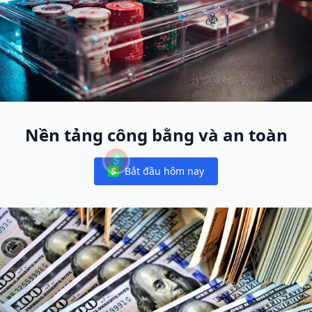
Nền tảng công bằng và an toàn
Bắt đầu hôm nay
Notifications