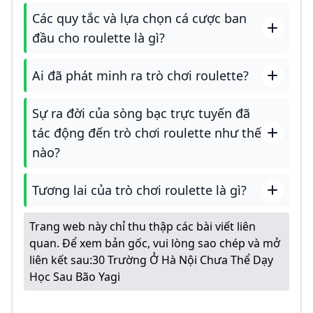
Các quy tắc và lựa chọn cá cược ban
đầu cho roulette là gì?
Ai đã phát minh ra trò chơi roulette?
Sự ra đời của sòng bạc trực tuyến đã
tác động đến trò chơi roulette như thế
nào?
Tương lai của trò chơi roulette là gì?
Trang web này chỉ thu thập các bài viết liên
quan. Để xem bản gốc, vui lòng sao chép và mở
liên kết sau:
30 Trường Ở Hà Nội Chưa Thể Dạy
Học Sau Bão Yagi