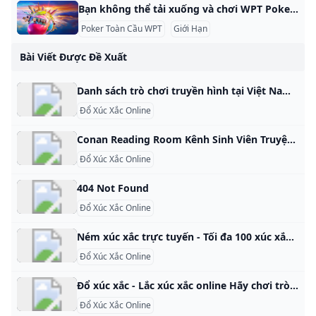
Bạn không thể tải xuống và chơi WPT Poker Global ở các quốc gia và khu vực bên dưới Người chơi ở hơn 100 quốc gia có thể truy cập WPT Global Poker, nhưng có những hạn chế cụ thể dựa trên quy định của địa phương. Tại sao bạn không thể tải xuống và chơi WPT Poker Global ở các quốc gia và khu vực bên dưới Các quốc gia có thể truy cập WPT Global Người chơi có thể đăng ký và tải xuống WPT Global từ các khu vực sau:
Poker Toàn Cầu WPT
Giới Hạn
Bài Viết Được Đề Xuất
Danh sách trò chơi truyền hình tại Việt Nam – Wikipedia tiếng Việt Thêm ngôn ngữ Thêm liên kếtsửa | sửa mã nguồnsửa | sửa mã nguồnsửa | sửa mã nguồnsửa | sửa mã nguồnsửa | sửa mã nguồnsửa | sửa mã nguồnsửa | sửa mã nguồnsửa | sửa mã nguồnsửa | sửa mã nguồnsửa | sửa mã nguồnsửa | sửa mã nguồnsửa | sửa mã nguồnsửa | sửa mã nguồnsửa | sửa mã nguồnsửa | sửa mã nguồnsửa | sửa mã nguồnsửa | sửa mã nguồnsửa | sửa mã nguồnsửa | sửa mã nguồnsửa | sửa mã nguồnsửa | sửa mã nguồnsửa | sửa mã nguồnsửa | sửa mã nguồnsửa | sửa mã nguồnsửa | sửa mã nguồnsửa | sửa mã nguồnsửa | sửa mã nguồnsửa | sửa mã nguồnsửa | sửa mã nguồnsửa | sửa mã nguồnsửa | sửa mã nguồnsửa | sửa mã nguồnsửa | sửa mã nguồnsửa | sửa mã nguồnsửa | sửa mã nguồn
Đổ Xúc Xắc Online
Conan Reading Room Kênh Sinh Viên Truyện Conan mới nhất, nơi đăng các bản dịch truyện tranh Thám tử lừng danh Conan mới nhất cho các fan đọc truyện Conan miễn phí ^^! Đăng bài Đang tải…
Đổ Xúc Xắc Online
404 Not Found
Đổ Xúc Xắc Online
Ném xúc xắc trực tuyến - Tối đa 100 xúc xắc cùng lúc - Be Good Tool Xúc xắc thường được sử dụng trong trò chơi và cờ bạc, mang lại niềm vui và sự không chắc chắn. Công cụ ném xúc xắc trực tuyến này cho phép bạn ném đồng thời tối đa 100 viên xúc xắc và hỗ trợ thống kê tần suất xuất hiện của mỗi mặt sau khi ném, sắp xếp gọn gàng. Be Good Tool còn cung cấp nhiều công cụ hữu ích khác để bạn khám phá.
Đổ Xúc Xắc Online
Đổ xúc xắc - Lắc xúc xắc online Hãy chơi trò đổ xúc xắc trên mạng bằng công cụ đổ xúc xắc ngẫu nhiên này. Công cụ đổ xúc xắc trực tuyến dễ sử dụng này cho phép bạn tạo ra các con số trong phạm vi từ 1 đến 6 một cách ngẫu nhiên sau mỗi lần đổ. Đổ xúc xắc là một phương cách dễ dàng và thú vị để có được một con số ngẫu nhiên trong bất cứ tình huống nào.
Đổ Xúc Xắc Online