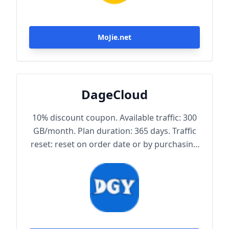
MoJie.net
DageCloud
10% discount coupon. Available traffic: 300
GB/month. Plan duration: 365 days. Traffic
reset: reset on order date or by purchasing
traffic package. Maximum achievable
bandwidth: 1000 Mbps. Node protocol:
Trojan.