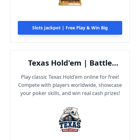
Slots Jackpot | Free Play & Win Big
Texas Hold'em | Battle
Online
Play classic Texas Hold'em online for free!
Compete with players worldwide, showcase
your poker skills, and win real cash prizes!