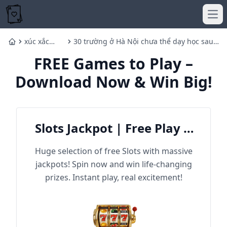
Ope
xúc xắc
30 trường ở Hà Nội chưa thể dạy học sau
Home
online
bão Yagi
FREE Games to Play –
Download Now & Win Big!
Slots Jackpot | Free Play &
Win Big
Huge selection of free Slots with massive
jackpots! Spin now and win life-changing
prizes. Instant play, real excitement!