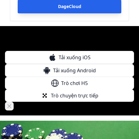
DageCloud
Tải xuống iOS
Tải xuống Android
Trò chơi H5
Trò chuyện trực tiếp
Close banner