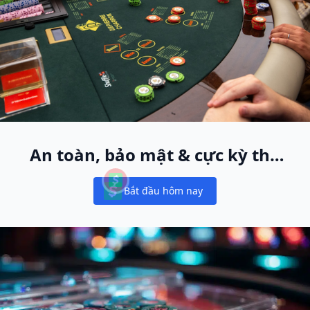
An toàn, bảo mật & cực kỳ thú
vị
Bắt đầu hôm nay
Notifications