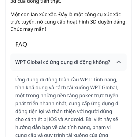
3d của đồng tiền thật.
Một con lăn xúc xắc. Đây là một công cụ xúc xắc
trực tuyến, nó cung cấp hoạt hình 3D duyên dáng.
Chúc may mắn!
FAQ
WPT Global có ứng dụng di động không?
Ứng dụng di động toàn cầu WPT: Tính năng,
tính khả dụng và cách tải xuống WPT Global,
một trong những nền tảng poker trực tuyến
phát triển nhanh nhất, cung cấp ứng dụng di
động tiện lợi và thân thiện với người dùng
cho cả thiết bị iOS và Android. Bài viết này sẽ
hướng dẫn bạn về các tính năng, phạm vi
cung cấp và quy trình tải xuống của ứng