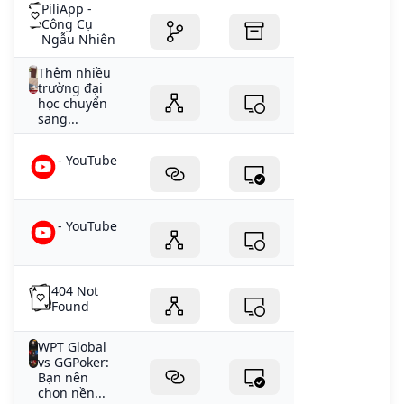
PiliApp -
Công Cụ
Ngẫu Nhiên
Thêm nhiều
trường đại
học chuyển
sang...
- YouTube
- YouTube
404 Not
Found
WPT Global
vs GGPoker:
Bạn nên
chọn nền...