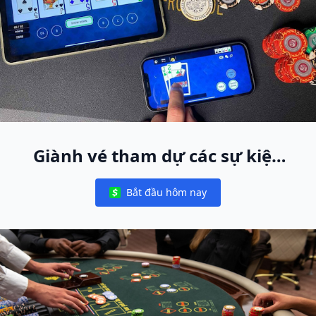
Giành vé tham dự các sự kiện
World Poker Free App trực tiếp
Bắt đầu hôm nay
toàn cầu
Notifications