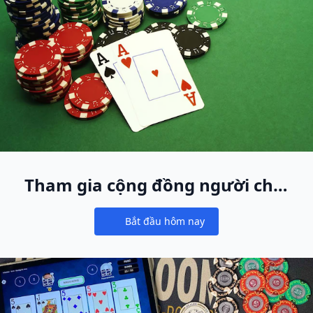
Tham gia cộng đồng người chơi
cash game lớn nhất thế giới
Bắt đầu hôm nay
Notifications