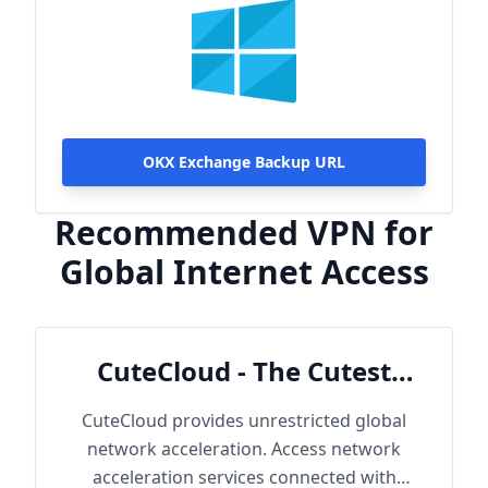
OKX Exchange Backup URL
Recommended VPN for
Global Internet Access
CuteCloud - The Cutest
Cloud
CuteCloud provides unrestricted global
network acceleration. Access network
acceleration services connected with