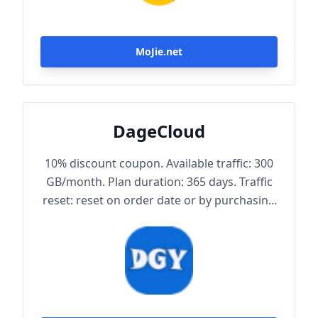
MoJie.net
DageCloud
10% discount coupon. Available traffic: 300
GB/month. Plan duration: 365 days. Traffic
reset: reset on order date or by purchasing
traffic package. Maximum achievable
bandwidth: 1000 Mbps. Node protocol:
Trojan.