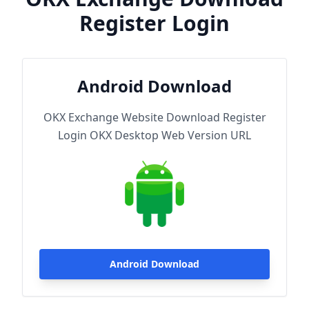
Register Login
Android Download
OKX Exchange Website Download Register
Login OKX Desktop Web Version URL
Android Download