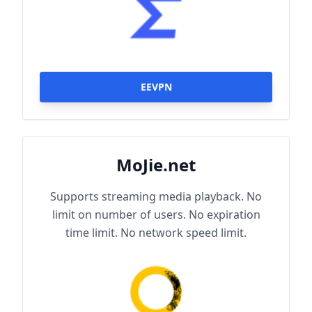
EEVPN
MoJie.net
Supports streaming media playback. No
limit on number of users. No expiration
time limit. No network speed limit.