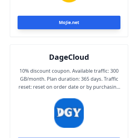
MoJie.net
DageCloud
10% discount coupon. Available traffic: 300
GB/month. Plan duration: 365 days. Traffic
reset: reset on order date or by purchasing
traffic package. Maximum achievable
bandwidth: 1000 Mbps. Node protocol:
Trojan.