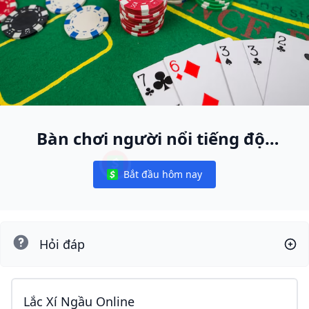
Bàn chơi người nổi tiếng độc
nhất
Bắt đầu hôm nay
Notifications
Hỏi đáp
Lắc Xí Ngầu Online