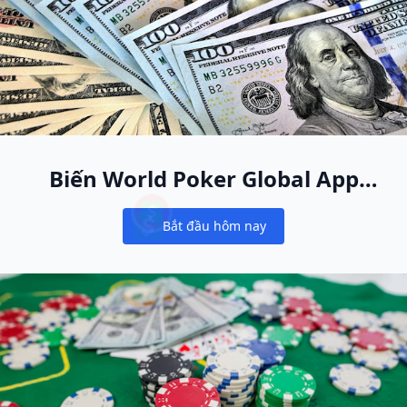
Biến World Poker Global App
thành ngôi nhà poker online
Bắt đầu hôm nay
mới của bạn
Notifications