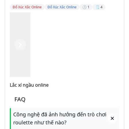
Đổ Xúc Xắc Online
Đổ Xúc Xắc Online
🕒 1
🗒️ 4
Previous
Next
Lắc xí ngầu online
FAQ
Công nghệ đã ảnh hưởng đến trò chơi
roulette như thế nào?