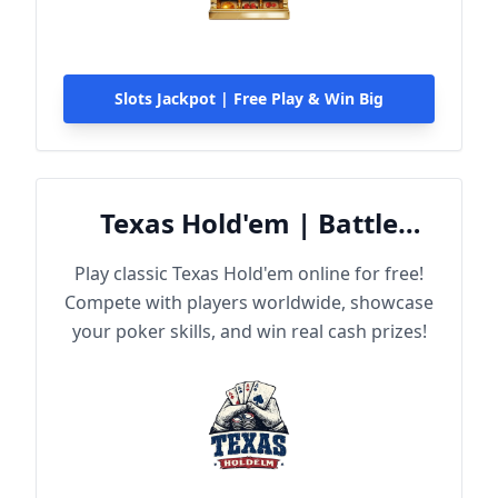
Slots Jackpot | Free Play & Win Big
Texas Hold'em | Battle
Online
Play classic Texas Hold'em online for free!
Compete with players worldwide, showcase
your poker skills, and win real cash prizes!