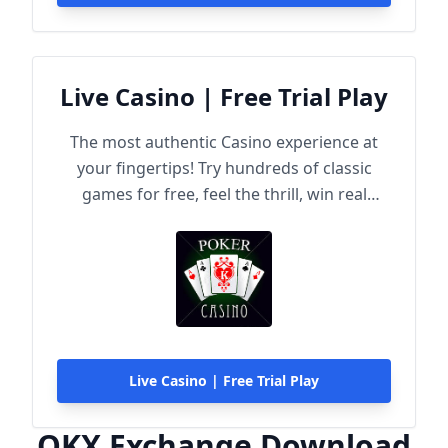
Live Casino | Free Trial Play
The most authentic Casino experience at
your fingertips! Try hundreds of classic
games for free, feel the thrill, win real
rewards!
Live Casino | Free Trial Play
OKX Exchange Download