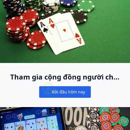
Tham gia cộng đồng người chơi
cash game lớn nhất thế giới
Bắt đầu hôm nay
Notifications