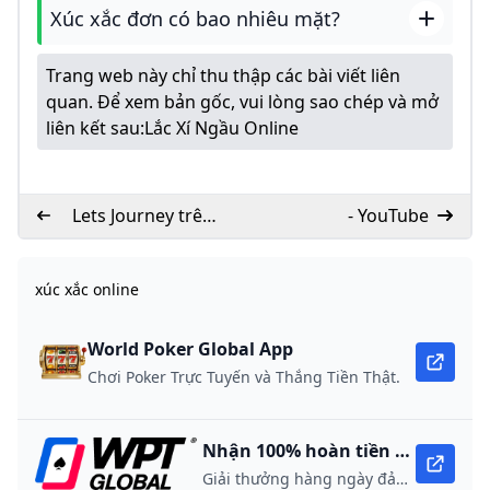
Xúc xắc đơn có bao nhiêu mặt?
Trang web này chỉ thu thập các bài viết liên
quan. Để xem bản gốc, vui lòng sao chép và mở
liên kết sau:
Lắc Xí Ngầu Online
Lets Journey trên
- YouTube
Steam
xúc xắc online
World Poker Global App
Chơi Poker Trực Tuyến và Thắng Tiền Thật.
Nhận 100% hoàn tiền khi nạp lần đầu
Giải thưởng hàng ngày đảm bảo 10,000 USD