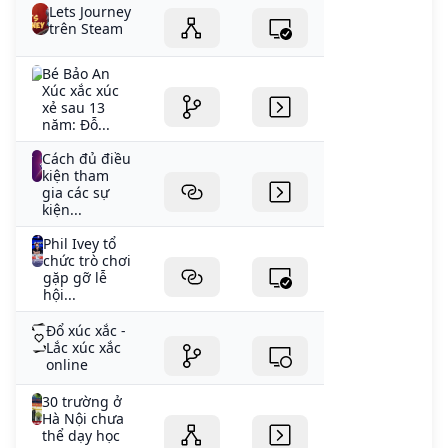
Lets Journey
trên Steam
Bé Bảo An
Xúc xắc xúc
xẻ sau 13
năm: Đỗ...
Cách đủ điều
kiện tham
gia các sự
kiện...
Phil Ivey tổ
chức trò chơi
gặp gỡ lễ
hội...
Đổ xúc xắc -
Lắc xúc xắc
online
30 trường ở
Hà Nội chưa
thể dạy học