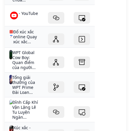
- YouTube
Đổ xúc xắc
online Quay
xúc xắc...
WPT Global
Cow Boy:
Quan điểm
của người...
Tổng giải
thưởng của
WPT Prime
Đài Loan...
Đỉnh Cấp Khí
Vận Lặng Lẽ
Tu Luyện
Ngàn...
Xúc xắc -