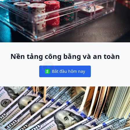
Nền tảng công bằng và an toàn
Bắt đầu hôm nay
Notifications