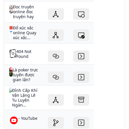
Đọc truyện
online đọc
truyện hay
Đổ xúc xắc
online Quay
xúc xắc...
404 Not
Found
Là poker trực
tuyến được
gian lận?
Đỉnh Cấp Khí
Vận Lặng Lẽ
Tu Luyện
Ngàn...
- YouTube