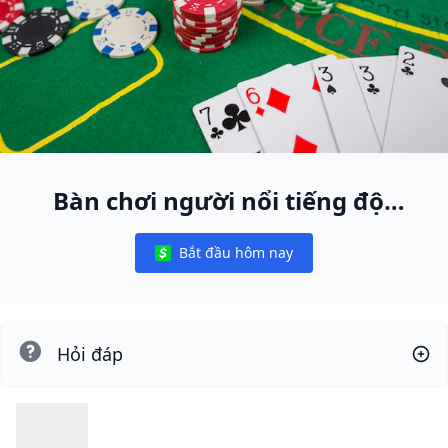
Bàn chơi người nổi tiếng độc
nhất
Bắt đầu hôm nay
Notifications
Hỏi đáp