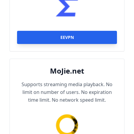
EEVPN
MoJie.net
Supports streaming media playback. No
limit on number of users. No expiration
time limit. No network speed limit.