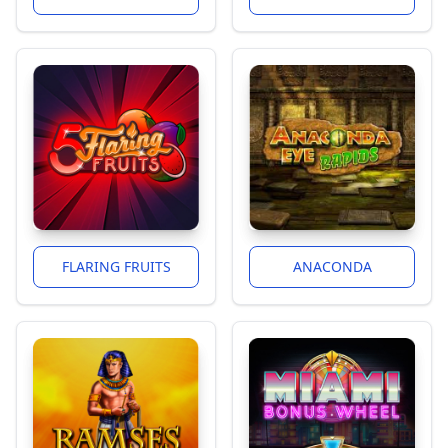
FLARING FRUITS
ANACONDA