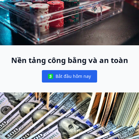
Nền tảng công bằng và an toàn
Bắt đầu hôm nay
Notifications