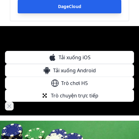
DageCloud
Tải xuống iOS
Tải xuống Android
Trò chơi H5
Trò chuyện trực tiếp
Close banner