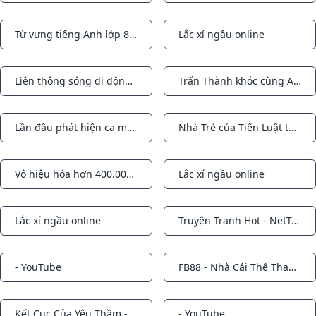
Từ vựng tiếng Anh lớp 8 theo chủ điểm SGK chương trình mới
Lắc xí ngầu online
Notifications
Notifications
Liên thông sóng di động giúp người dân bảo đảm liên lạc Báo Giáo dục và Thời đại Online
Trấn Thành khóc cùng Anh trai trong Anh trai say hi thú nhận lâu rồi ráng... không khóc - Tuổi Trẻ Online
Notifications
Notifications
Lần đầu phát hiện ca mắc cúm gia cầm ở người không tiếp xúc động vật VTV.VN
Nhà Trẻ của Tiến Luật thắng đậm khán giả nghi Anh trai vượt ngàn chông gai dàn xếp lộ liễu - Tuổi Trẻ Online
Notifications
Notifications
Vô hiệu hóa hơn 400.000 website tài khoản nghi lừa đảo trực tuyến Báo Giáo dục và Thời đại Online
Lắc xí ngầu online
Notifications
Notifications
Lắc xí ngầu online
Truyện Tranh Hot - NetTruyen
Notifications
Notifications
- YouTube
FB88 - Nhà Cái Thể Thao FB88 Đẳng Cấp Uy Tín Toàn Cầu
Notifications
Notifications
Kết Cục Của Yêu Thầm - Hạ Tiểu Lí : Chương 5: Giang Dịch chắc chắn vẫn còn giận tôi - Truyenfull.vn
- YouTube