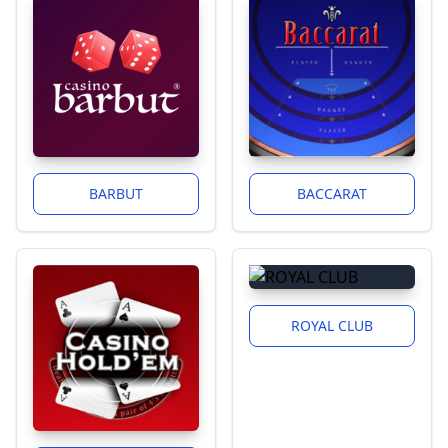
BARBUT
BACCARAT
ROYAL CLUB