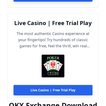
Live Casino | Free Trial Play
The most authentic Casino experience at
your fingertips! Try hundreds of classic
games for free, feel the thrill, win real
rewards!
Live Casino | Free Trial Play
OKX Exchange Download