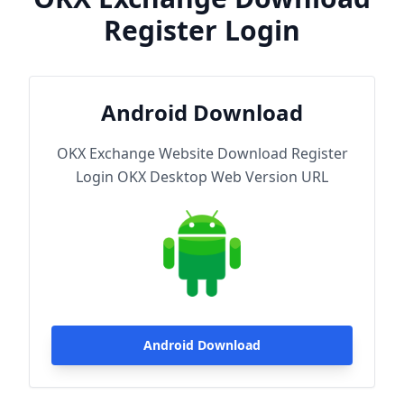
Register Login
Android Download
OKX Exchange Website Download Register
Login OKX Desktop Web Version URL
Android Download