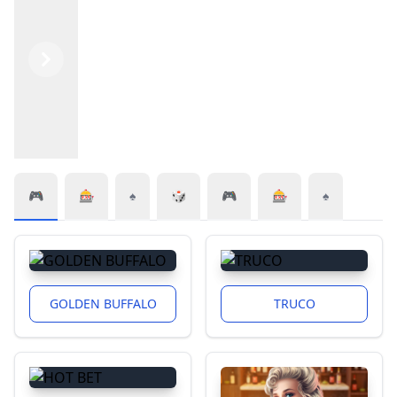
Previous
Next
🎮
🎰
♠️
🎲
🎮
🎰
♠️
GOLDEN BUFFALO
TRUCO