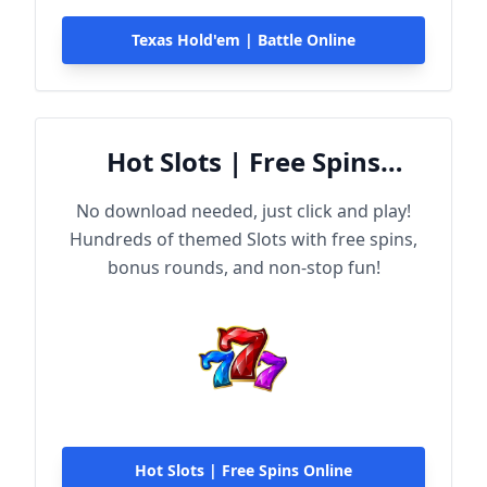
Texas Hold'em | Battle Online
Hot Slots | Free Spins
Online
No download needed, just click and play!
Hundreds of themed Slots with free spins,
bonus rounds, and non-stop fun!
Hot Slots | Free Spins Online