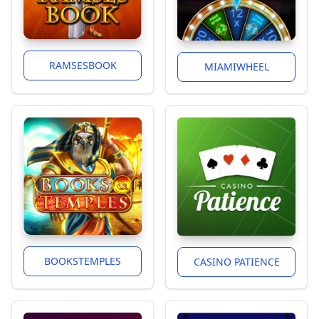
RAMSESBOOK
MIAMIWHEEL
BOOKSTEMPLES
CASINO PATIENCE