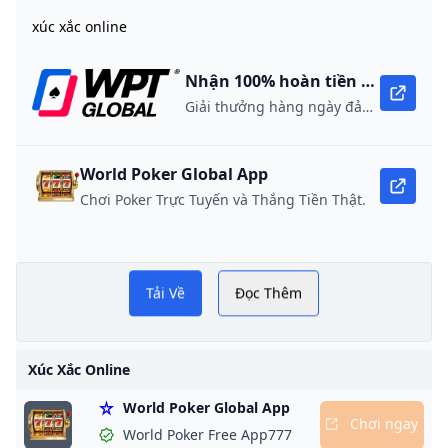
rắc?
xúc xắc online
Nhận 100% hoàn tiền khi nạp lần đầu
Giải thưởng hàng ngày đảm bảo 10,000 USD
World Poker Global App
Chơi Poker Trực Tuyến và Thắng Tiền Thật.
n
Tải Về
Đọc Thêm
ắc
Xúc Xắc Online
u
World Poker Global App
g
Chơi ngay
World Poker Free App777