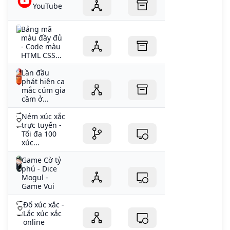
YouTube
Bảng mã
màu đầy đủ
- Code màu
HTML CSS...
Lần đầu
phát hiện ca
mắc cúm gia
cầm ở...
Ném xúc xắc
trực tuyến -
Tối đa 100
xúc...
Game Cờ tỷ
phú - Dice
Mogul -
Game Vui
Đổ xúc xắc -
Lắc xúc xắc
online