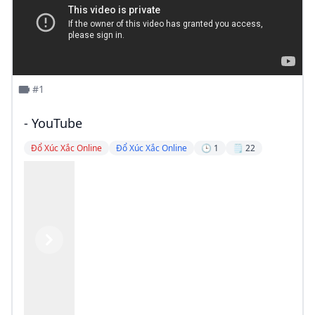
#1
- YouTube
Đổ Xúc Xắc Online
Đổ Xúc Xắc Online
🕒 1
🗒️ 22
Previous
Next