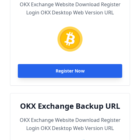
OKX Exchange Website Download Register
Login OKX Desktop Web Version URL
Register Now
OKX Exchange Backup URL
OKX Exchange Website Download Register
Login OKX Desktop Web Version URL