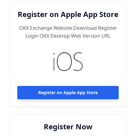
Register on Apple App Store
OKX Exchange Website Download Register
Login OKX Desktop Web Version URL
Register on Apple App Store
Register Now