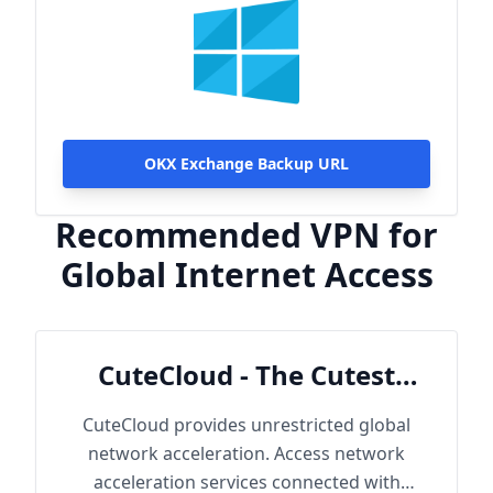
OKX Exchange Backup URL
Recommended VPN for
Global Internet Access
CuteCloud - The Cutest
Cloud
CuteCloud provides unrestricted global
network acceleration. Access network
acceleration services connected with