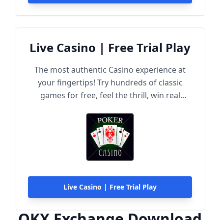
Live Casino | Free Trial Play
The most authentic Casino experience at
your fingertips! Try hundreds of classic
games for free, feel the thrill, win real
rewards!
Live Casino | Free Trial Play
OKX Exchange Download