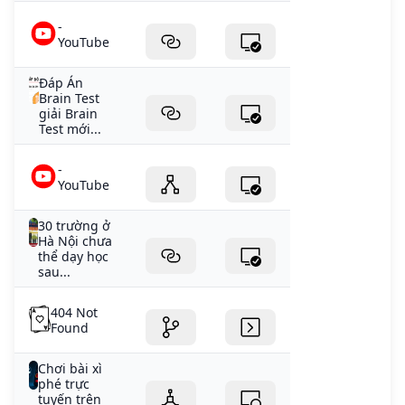
-
YouTube
Đáp Án
Brain Test
giải Brain
Test mới...
-
YouTube
30 trường ở
Hà Nội chưa
thể dạy học
sau...
404 Not
Found
Chơi bài xì
phé trực
tuyến trên