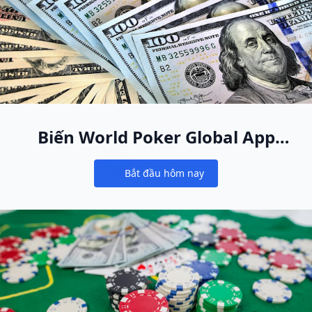
Biến World Poker Global App
thành ngôi nhà poker online
Bắt đầu hôm nay
mới của bạn
Notifications