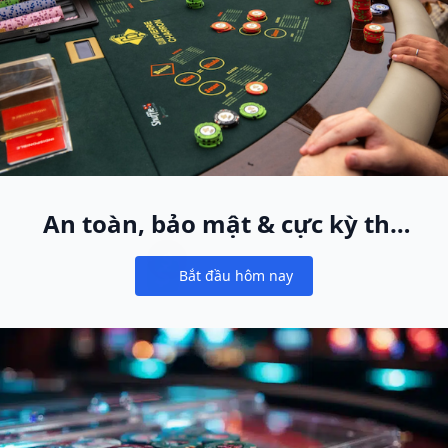
An toàn, bảo mật & cực kỳ thú
vị
Bắt đầu hôm nay
Notifications