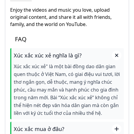
Enjoy the videos and music you love, upload
original content, and share it all with friends,
family, and the world on YouTube.
FAQ
Xúc xắc xúc xẻ nghĩa là gì?
Xúc xắc xúc xẻ" là một bài đồng dao dân gian
quen thuộc ở Việt Nam, có giai điệu vui tươi, lời
thơ ngắn gọn, dễ thuộc, mang ý nghĩa chúc
phúc, cầu may mắn và hạnh phúc cho gia đình
trong năm mới. Bài “Xúc xắc xúc xẻ” không chỉ
thể hiện nét đẹp văn hóa dân gian mà còn gắn
liền với ký ức tuổi thơ của nhiều thế hệ.
Xúc xắc mua ở đâu?