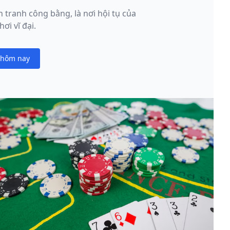
line mới của bạn
h tranh công bằng, là nơi hội tụ của
ơi vĩ đại.
 hôm nay
s