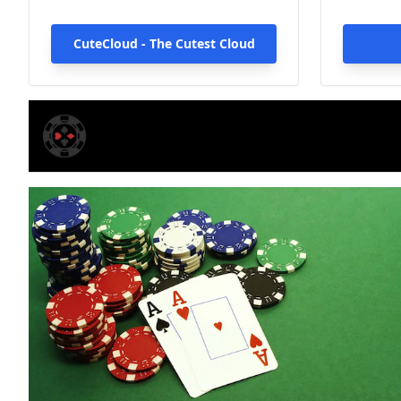
globally, enjoy fast and stable
connections anytime, anywhere.
CuteCloud - The Cutest Cloud