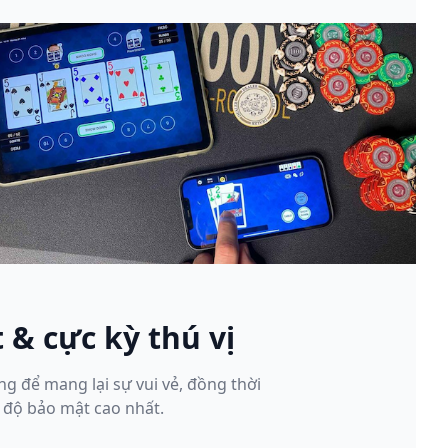
 & cực kỳ thú vị
g để mang lại sự vui vẻ, đồng thời
 độ bảo mật cao nhất.