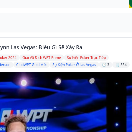
ynn Las Vegas: Điều Gì Sẽ Xảy Ra
Poker 2024
Giải Vô Địch WPT Prime
Sự Kiện Poker Trực Tiếp
derson
ClubWPT Gold Mời
Sự Kiện Poker Ở Las Vegas
🕒 3
🗒️ 534
xúc xắc on