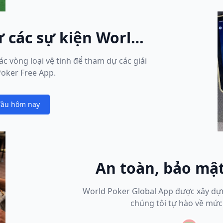
 các sự kiện World
trực tiếp toàn cầu
c vòng loại vệ tinh để tham dự các giải
oker Free App.
đầu hôm nay
ions
An toàn, bảo mật
World Poker Global App được xây dựn
chúng tôi tự hào về mức