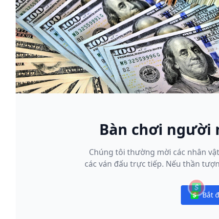
Bàn chơi người 
Chúng tôi thường mời các nhân vật
các ván đấu trực tiếp. Nếu thần tượ
thi đấu và g
Bắt 
Notificat