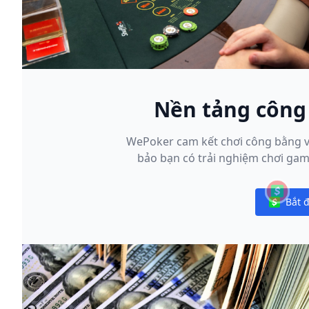
Nền tảng công
WePoker cam kết chơi công bằng v
bảo bạn có trải nghiệm chơi gam
Bắt 
Notificat