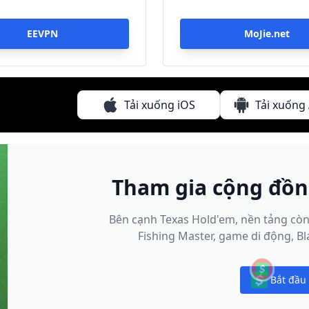
EEVPN
MoJie.net
Tải xuống iOS
Tải xuống
Tham gia cộng đồn
game lớn nh
Bên cạnh Texas Hold'em, nền tảng còn
Fishing Master, game di động, Bl
Bắt đầu
Notification