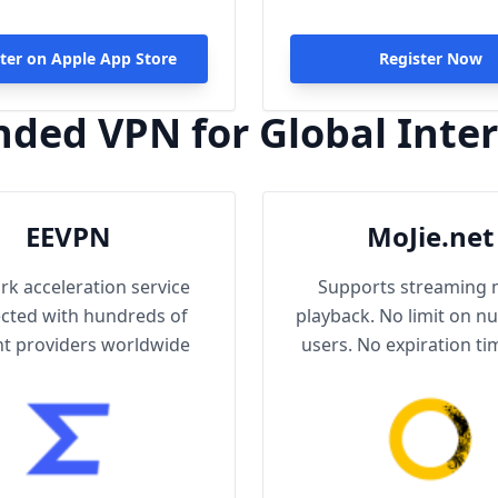
ter on Apple App Store
Register Now
ed VPN for Global Inter
EEVPN
MoJie.net
k acceleration service
Supports streaming 
cted with hundreds of
playback. No limit on n
t providers worldwide
users. No expiration tim
No network speed li