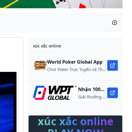
xúc xắc online
World Poker Global App
Chơi Poker Trực Tuyến và Thắng Tiền Thật.
Nhận 100% hoàn tiền khi nạp lần đầu
Giải thưởng hàng ngày đảm bảo 10,000 USD
line
Đổ xúc xắc online hay còn
gọi là quay xúc xắc hoặc