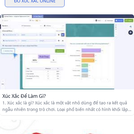
ĐỔ XÚC XẮC ONLINE
Xúc Xắc Để Làm Gì?
1. Xúc xắc là gì? Xúc xắc là một vật nhỏ dùng để tạo ra kết quả
ngẫu nhiên trong trò chơi. Loại phổ biến nhất có hình khối lập
phương, thường có 6 mặt và mỗi mặt được đánh số từ 1 đến 6.
Nhờ cách hoạt động đơn giản, xúc xắc được dùng rất nhiều
trong trò chơi, học tập và các hoạt động cần chọn ngẫu nhiên.