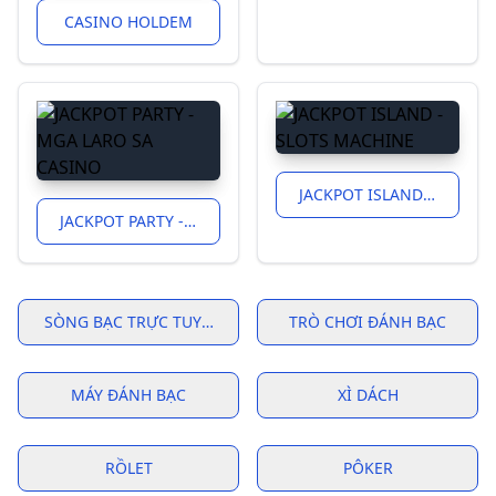
CASINO HOLDEM
JACKPOT ISLAND - SLOTS MACHINE
JACKPOT PARTY - MGA LARO SA CASINO
SÒNG BẠC TRỰC TUYẾN
TRÒ CHƠI ĐÁNH BẠC
MÁY ĐÁNH BẠC
XÌ DÁCH
RỒLET
PÔKER