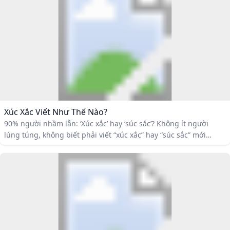
Xúc Xắc Viết Như Thế Nào?
90% người nhầm lẫn: ‘Xúc xắc’ hay ‘súc sắc’? Không ít người
lúng túng, không biết phải viết “xúc xắc” hay “súc sắc” mới
đúng chính tả. Từ này chỉ khối vuông có kích thước nhỏ gồm
sáu mặt, mỗi mặt có chấm từ một đến sáu, thường dùng trong
các loại trò chơi như cá ngựa. Vậy theo bạn đâu mới là từ đúng?
29 Mar 2025