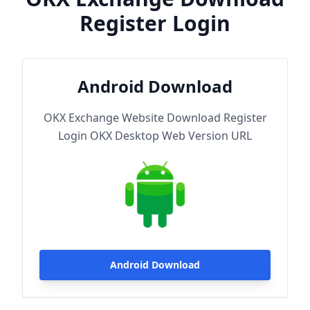
Register Login
Android Download
OKX Exchange Website Download Register
Login OKX Desktop Web Version URL
Android Download