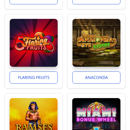
FLARING FRUITS
ANACONDA