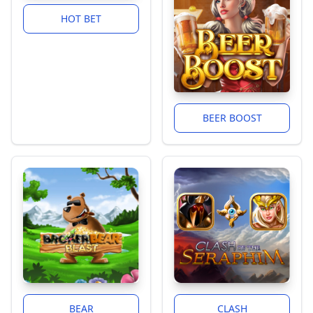
HOT BET
BEER BOOST
BEAR
CLASH