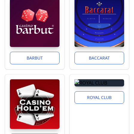
BARBUT
BACCARAT
ROYAL CLUB