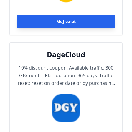
MoJie.net
DageCloud
10% discount coupon. Available traffic: 300
GB/month. Plan duration: 365 days. Traffic
reset: reset on order date or by purchasing
traffic package. Maximum achievable
bandwidth: 1000 Mbps. Node protocol:
Trojan.