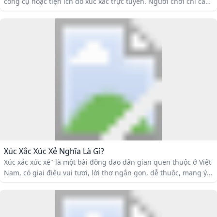
công cụ hoặc tiện ích đổ xúc xắc trực tuyến. Người chơi chỉ cần
chọn số lượng xúc xắc muốn đổ, từ 1 đến 6 viên, sau đó nhấn
nút “Đổ xúc xắc” và cho kết quả trả về trong vài giây với hiệu
ứng xúc xắc 3D sinh động. Đây là phương pháp chính xác bởi
phần mềm tạo số ngẫu nhiên, nhanh chóng và tiện lợi, phù
hợp cho nhiều trò chơi hoặc quyết định ngẫu nhiên mà không
cần xúc xắc vật lý.
Xúc Xắc Xúc Xẻ Nghĩa Là Gì?
Xúc xắc xúc xẻ" là một bài đồng dao dân gian quen thuộc ở Việt
Nam, có giai điệu vui tươi, lời thơ ngắn gọn, dễ thuộc, mang ý
nghĩa chúc phúc, cầu may mắn và hạnh phúc cho gia đình
trong năm mới. Bài “Xúc xắc xúc xẻ” không chỉ thể hiện nét đẹp
văn hóa dân gian mà còn gắn liền với ký ức tuổi thơ của nhiều
thế hệ.