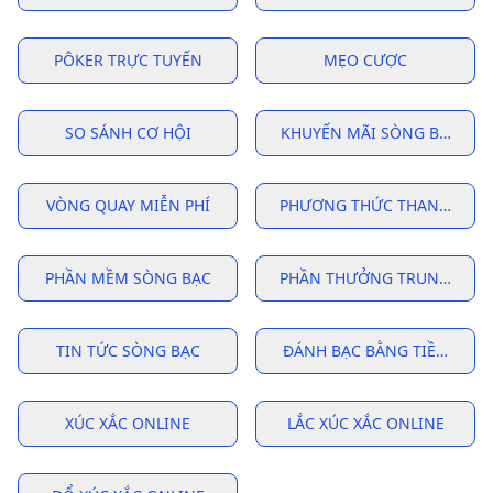
PÔKER TRỰC TUYẾN
MẸO CƯỢC
SO SÁNH CƠ HỘI
KHUYẾN MÃI SÒNG BẠC
VÒNG QUAY MIỄN PHÍ
PHƯƠNG THỨC THANH TOÁ
PHẦN MỀM SÒNG BẠC
PHẦN THƯỞNG TRUNG THÀ
TIN TỨC SÒNG BẠC
ĐÁNH BẠC BẰNG TIỀN THẬT
XÚC XẮC ONLINE
LẮC XÚC XẮC ONLINE