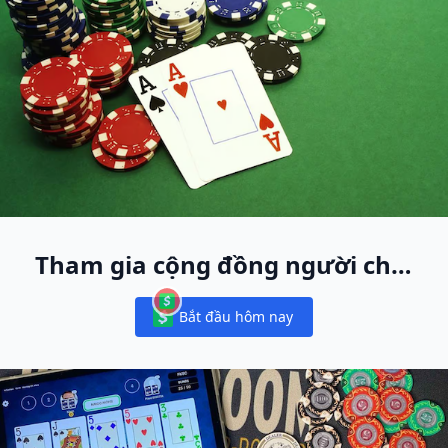
Tham gia cộng đồng người chơi
cash game lớn nhất thế giới
Bắt đầu hôm nay
Notifications