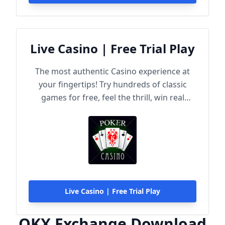
Live Casino | Free Trial Play
The most authentic Casino experience at
your fingertips! Try hundreds of classic
games for free, feel the thrill, win real
rewards!
Live Casino | Free Trial Play
OKX Exchange Download