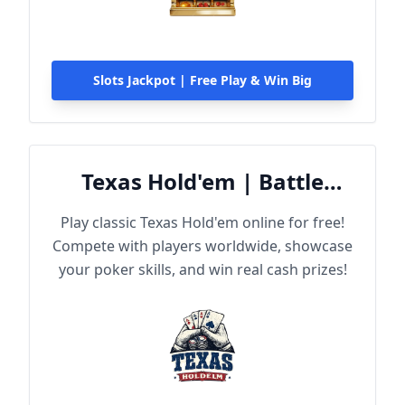
Slots Jackpot | Free Play & Win Big
Texas Hold'em | Battle
Online
Play classic Texas Hold'em online for free!
Compete with players worldwide, showcase
your poker skills, and win real cash prizes!