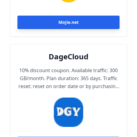
MoJie.net
DageCloud
10% discount coupon. Available traffic: 300
GB/month. Plan duration: 365 days. Traffic
reset: reset on order date or by purchasing
traffic package. Maximum achievable
bandwidth: 1000 Mbps. Node protocol:
Trojan.