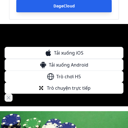
DageCloud
Tải xuống iOS
Tải xuống Android
Trò chơi H5
Trò chuyện trực tiếp
Close banner