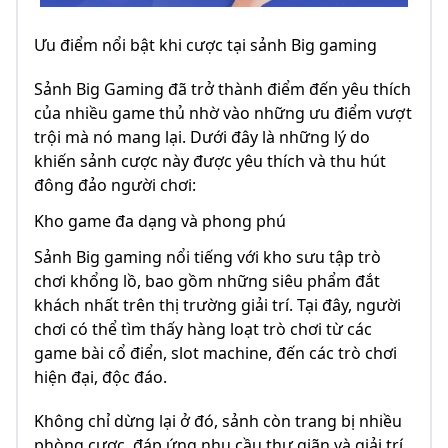
Ưu điểm nổi bật khi cược tại sảnh Big gaming
Sảnh Big Gaming đã trở thành điểm đến yêu thích
của nhiều game thủ nhờ vào những ưu điểm vượt
trội mà nó mang lại. Dưới đây là những lý do
khiến sảnh cược này được yêu thích và thu hút
đông đảo người chơi:
Kho game đa dạng và phong phú
Sảnh Big gaming nổi tiếng với kho sưu tập trò
chơi khổng lồ, bao gồm những siêu phẩm đắt
khách nhất trên thị trường giải trí. Tại đây, người
chơi có thể tìm thấy hàng loạt trò chơi từ các
game bài cổ điển, slot machine, đến các trò chơi
hiện đại, độc đáo.
Không chỉ dừng lại ở đó, sảnh còn trang bị nhiều
phòng cược, đáp ứng nhu cầu thư giãn và giải trí