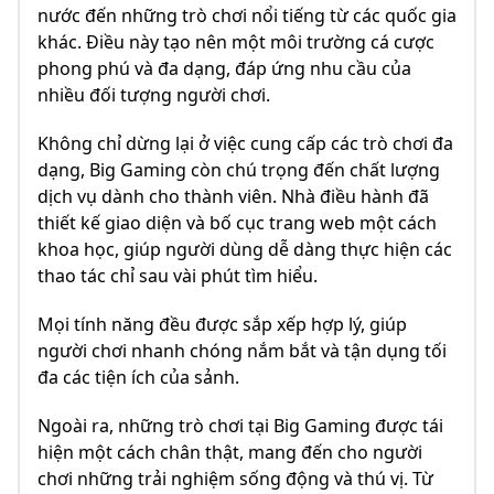
nước đến những trò chơi nổi tiếng từ các quốc gia
khác. Điều này tạo nên một môi trường cá cược
phong phú và đa dạng, đáp ứng nhu cầu của
nhiều đối tượng người chơi.
Không chỉ dừng lại ở việc cung cấp các trò chơi đa
dạng, Big Gaming còn chú trọng đến chất lượng
dịch vụ dành cho thành viên. Nhà điều hành đã
thiết kế giao diện và bố cục trang web một cách
khoa học, giúp người dùng dễ dàng thực hiện các
thao tác chỉ sau vài phút tìm hiểu.
Mọi tính năng đều được sắp xếp hợp lý, giúp
người chơi nhanh chóng nắm bắt và tận dụng tối
đa các tiện ích của sảnh.
Ngoài ra, những trò chơi tại Big Gaming được tái
hiện một cách chân thật, mang đến cho người
chơi những trải nghiệm sống động và thú vị. Từ