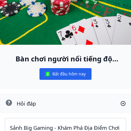
Bàn chơi người nổi tiếng độc
nhất
Bắt đầu hôm nay
Notifications
Hỏi đáp
Sảnh Big Gaming - Khám Phá Địa Điểm Chơi