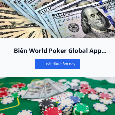
Biến World Poker Global App
thành ngôi nhà poker online
Bắt đầu hôm nay
mới của bạn
Notifications