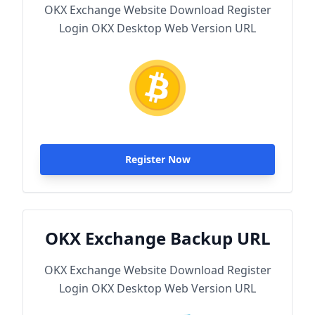
OKX Exchange Website Download Register
Login OKX Desktop Web Version URL
Register Now
OKX Exchange Backup URL
OKX Exchange Website Download Register
Login OKX Desktop Web Version URL