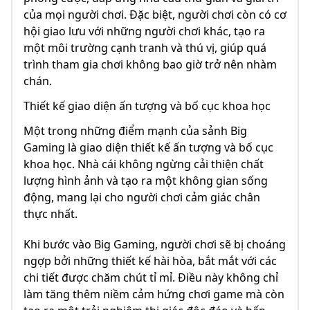
của mọi người chơi. Đặc biệt, người chơi còn có cơ
hội giao lưu với những người chơi khác, tạo ra
một môi trường cạnh tranh và thú vị, giúp quá
trình tham gia chơi không bao giờ trở nên nhàm
chán.
Thiết kế giao diện ấn tượng và bố cục khoa học
Một trong những điểm mạnh của sảnh Big
Gaming là giao diện thiết kế ấn tượng và bố cục
khoa học. Nhà cái không ngừng cải thiện chất
lượng hình ảnh và tạo ra một không gian sống
động, mang lại cho người chơi cảm giác chân
thực nhất.
Khi bước vào Big Gaming, người chơi sẽ bị choáng
ngợp bởi những thiết kế hài hòa, bắt mắt với các
chi tiết được chăm chút tỉ mỉ. Điều này không chỉ
làm tăng thêm niềm cảm hứng chơi game mà còn