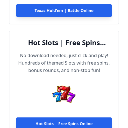
Texas Hold'em | Battle Online
Hot Slots | Free Spins
Online
No download needed, just click and play!
Hundreds of themed Slots with free spins,
bonus rounds, and non-stop fun!
Hot Slots | Free Spins Online