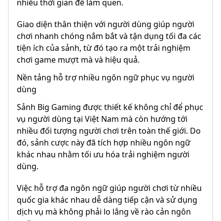
nhiều thời gian để làm quen.
Giao diện thân thiện với người dùng giúp người
chơi nhanh chóng nắm bắt và tận dụng tối đa các
tiện ích của sảnh, từ đó tạo ra một trải nghiệm
chơi game mượt mà và hiệu quả.
Nền tảng hỗ trợ nhiều ngôn ngữ phục vụ người
dùng
Sảnh Big Gaming được thiết kế không chỉ để phục
vụ người dùng tại Việt Nam mà còn hướng tới
nhiều đối tượng người chơi trên toàn thế giới. Do
đó, sảnh cược này đã tích hợp nhiều ngôn ngữ
khác nhau nhằm tối ưu hóa trải nghiệm người
dùng.
Việc hỗ trợ đa ngôn ngữ giúp người chơi từ nhiều
quốc gia khác nhau dễ dàng tiếp cận và sử dụng
dịch vụ mà không phải lo lắng về rào cản ngôn