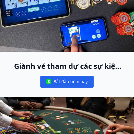
Giành vé tham dự các sự kiện
World Poker Free App trực tiếp
Bắt đầu hôm nay
toàn cầu
Notifications