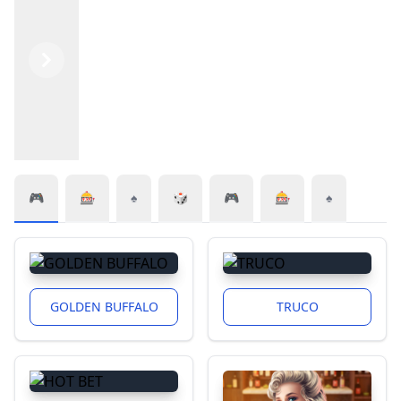
Previous
Next
🎮
🎰
♠️
🎲
🎮
🎰
♠️
GOLDEN BUFFALO
TRUCO