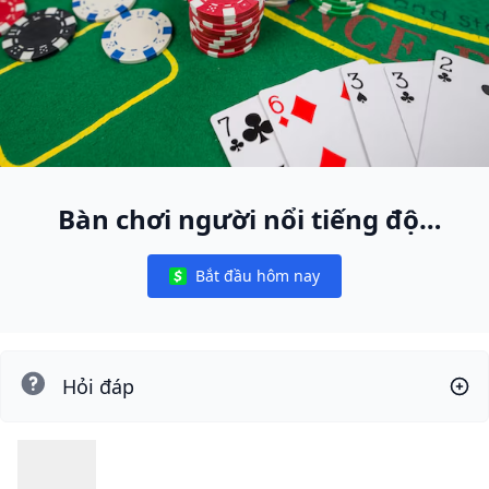
Bàn chơi người nổi tiếng độc
nhất
Bắt đầu hôm nay
Notifications
Hỏi đáp