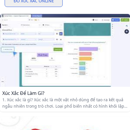
ĐỔ XÚC XẮC ONLINE
Xúc Xắc Để Làm Gì?
1. Xúc xắc là gì? Xúc xắc là một vật nhỏ dùng để tạo ra kết quả
ngẫu nhiên trong trò chơi. Loại phổ biến nhất có hình khối lập
phương, thường có 6 mặt và mỗi mặt được đánh số từ 1 đến 6.
Nhờ cách hoạt động đơn giản, xúc xắc được dùng rất nhiều
trong trò chơi, học tập và các hoạt động cần chọn ngẫu nhiên.