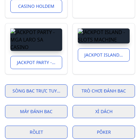
CASINO HOLDEM
JACKPOT ISLAND - SLOTS MACHINE
JACKPOT PARTY - MGA LARO SA CASINO
SÒNG BẠC TRỰC TUYẾN
TRÒ CHƠI ĐÁNH BẠC
MÁY ĐÁNH BẠC
XÌ DÁCH
RỒLET
PÔKER