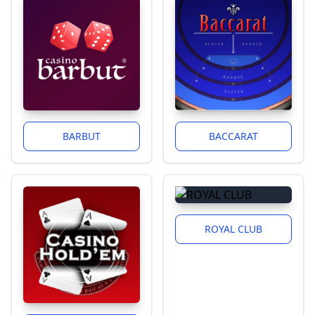
BARBUT
BACCARAT
ROYAL CLUB