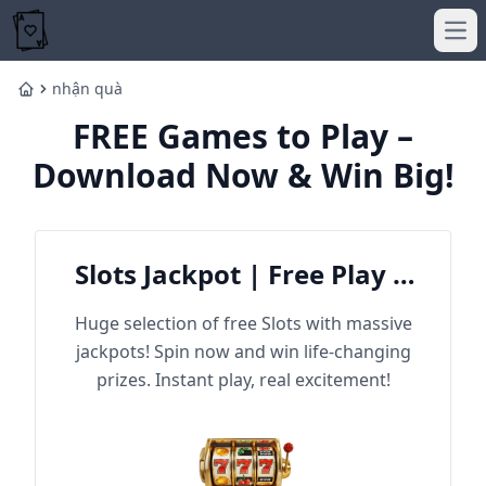
Ope
nhận quà
Home
FREE Games to Play –
Download Now & Win Big!
Slots Jackpot | Free Play &
Win Big
Huge selection of free Slots with massive
jackpots! Spin now and win life-changing
prizes. Instant play, real excitement!