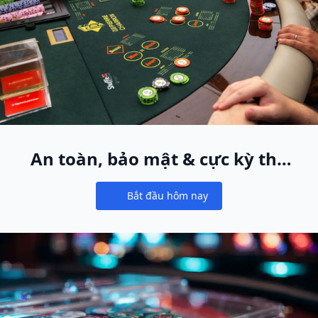
An toàn, bảo mật & cực kỳ thú
vị
Bắt đầu hôm nay
Notifications