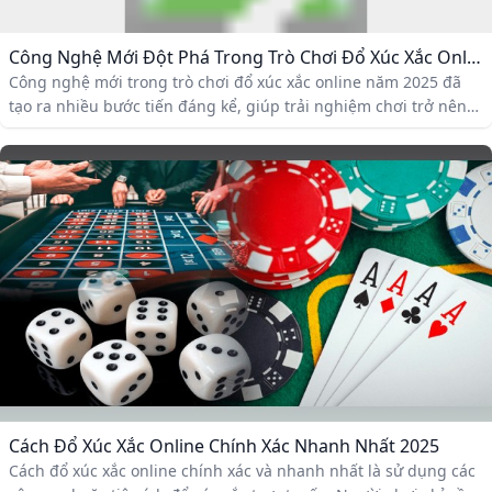
Công Nghệ Mới Đột Phá Trong Trò Chơi Đổ Xúc Xắc Online 2025
Công nghệ mới trong trò chơi đổ xúc xắc online năm 2025 đã
tạo ra nhiều bước tiến đáng kể, giúp trải nghiệm chơi trở nên
hấp dẫn và tiện lợi hơn bao giờ hết. Công nghệ xúc xắc ảo và sự
phát triển của trò chơi nhập vai trực tuyến Trong các trò chơi
nhập vai (RPG) hiện đại, xúc xắc ảo đã không chỉ mô phỏng sự
ngẫu nhiên của xúc xắc vật lý mà còn tối ưu hóa trải nghiệm
bằng sự tiện lợi và chức năng mới.
Cách Đổ Xúc Xắc Online Chính Xác Nhanh Nhất 2025
Cách đổ xúc xắc online chính xác và nhanh nhất là sử dụng các