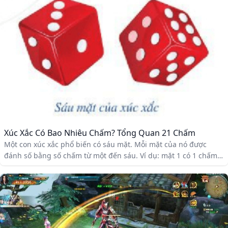
Xúc Xắc Có Bao Nhiêu Chấm? Tổng Quan 21 Chấm
Một con xúc xắc phổ biến có sáu mặt. Mỗi mặt của nó được
đánh số bằng số chấm từ một đến sáu. Ví dụ: mặt 1 có 1 chấm,
mặt 2 có 2 chấm, và cứ thế cho tới mặt 6 có 6 chấm. Điều này có
nghĩa là tổng số chấm trên xúc xắc là 1 + 2 + 3 + 4 + 5 + 6 = 21
chấm.