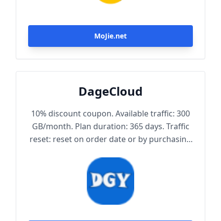
MoJie.net
DageCloud
10% discount coupon. Available traffic: 300
GB/month. Plan duration: 365 days. Traffic
reset: reset on order date or by purchasing
traffic package. Maximum achievable
bandwidth: 1000 Mbps. Node protocol:
Trojan.