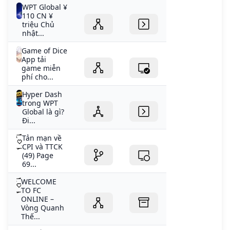
WPT Global ¥
110 CN ¥
triệu Chủ
nhật...
Game of Dice
App tải
game miễn
phí cho...
Hyper Dash
trong WPT
Global là gì?
Đi...
Tản mạn về
CPI và TTCK
(49) Page
69...
WELCOME
TO FC
ONLINE –
Vòng Quanh
Thế...