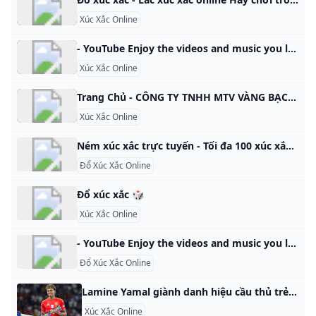
Xúc Xắc Online
- YouTube Enjoy the videos and music you love, upload original content, and share it all with friends, family, and the world on YouTube.
Xúc Xắc Online
Trang Chủ - CÔNG TY TNHH MTV VÀNG BẠC ĐÁ QUÝ SÀI GÒN - SJC
Xúc Xắc Online
Ném xúc xắc trực tuyến - Tối đa 100 xúc xắc cùng lúc - Be Good Tool Xúc xắc thường được sử dụng trong trò chơi và cờ bạc, mang lại niềm vui và sự không chắc chắn. Công cụ ném xúc xắc trực tuyến này cho phép bạn ném đồng thời tối đa 100 viên xúc xắc và hỗ trợ thống kê tần suất xuất hiện của mỗi mặt sau khi ném, sắp xếp gọn gàng. Be Good Tool còn cung cấp nhiều công cụ hữu ích khác để bạn khám phá.
Đổ Xúc Xắc Online
Đổ xúc xắc 🎲
Xúc Xắc Online
- YouTube Enjoy the videos and music you love, upload original content, and share it all with friends, family, and the world on YouTube.
Đổ Xúc Xắc Online
Lamine Yamal giành danh hiệu cầu thủ trẻ xuất sắc nhất Euro 2024 - Tuổi Trẻ Online THANH ĐỊNH Tiền đạo 17 tuổi Lamine Yamal (Tây Ban Nha) đã giành được danh hiệu cầu thủ trẻ xuất sắc nhất Euro 2024. Lamine Yamal đoạt danh hiệu cầu thủ xuất sắc nhất Euro 2024 - Ảnh: GETTY Rạng sáng 15-7, Tây Ban Nha đã đánh bại tuyển Anh 2-1 ở chung kết Euro 2024. La Roja chính thức lên ngôi vô địch bằng chuỗi 7 trận toàn thắng.
Xúc Xắc Online