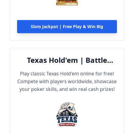
Slots Jackpot | Free Play & Win Big
Texas Hold'em | Battle
Online
Play classic Texas Hold'em online for free!
Compete with players worldwide, showcase
your poker skills, and win real cash prizes!