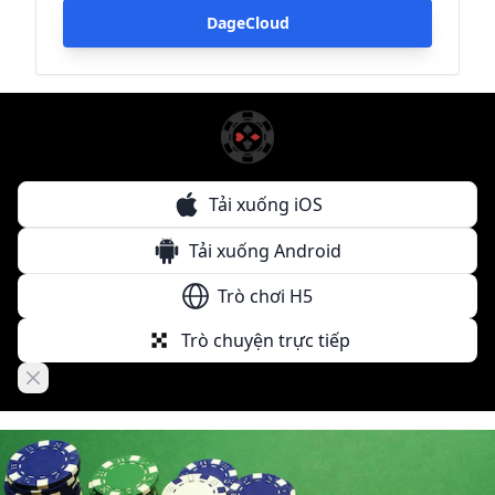
DageCloud
Tải xuống iOS
Tải xuống Android
Trò chơi H5
Trò chuyện trực tiếp
Close banner