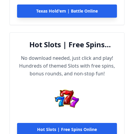
Texas Hold'em | Battle Online
Hot Slots | Free Spins
Online
No download needed, just click and play!
Hundreds of themed Slots with free spins,
bonus rounds, and non-stop fun!
Hot Slots | Free Spins Online