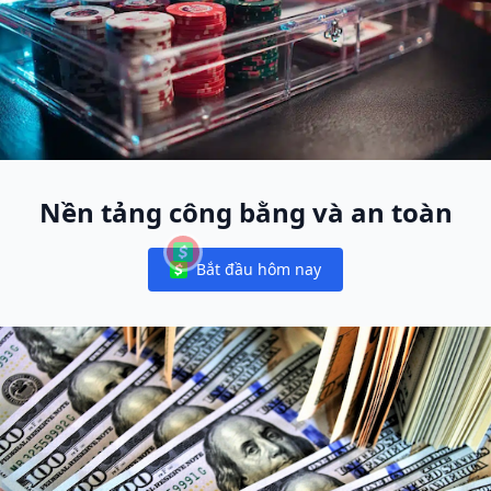
Nền tảng công bằng và an toàn
Bắt đầu hôm nay
Notifications