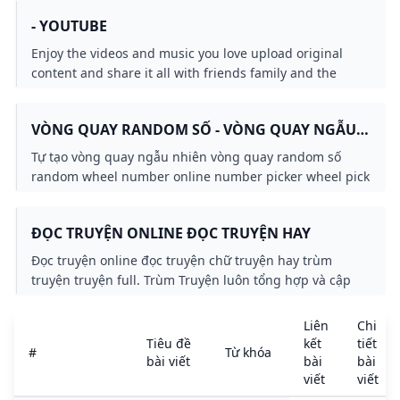
- YOUTUBE
Enjoy the videos and music you love upload original
content and share it all with friends family and the
world on YouTube.
VÒNG QUAY RANDOM SỐ - VÒNG QUAY NGẪU
NHIÊN 2024
Tự tạo vòng quay ngẫu nhiên vòng quay random số
random wheel number online number picker wheel pick
random mumber.
ĐỌC TRUYỆN ONLINE ĐỌC TRUYỆN HAY
Đọc truyện online đọc truyện chữ truyện hay trùm
truyện truyện full. Trùm Truyện luôn tổng hợp và cập
nhật các chương truyện một cách nhanh nhất.
Liên
Chi
Tiêu đề
kết
tiết
#
Từ khóa
bài viết
bài
bài
viết
viết