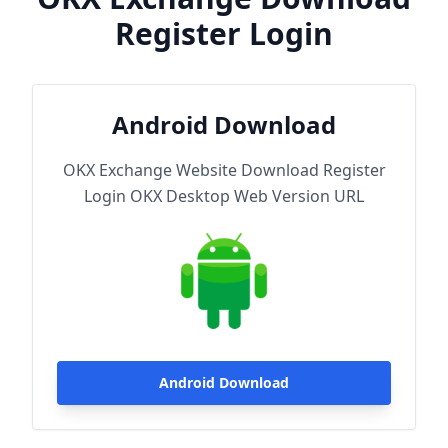
Register Login
Android Download
OKX Exchange Website Download Register
Login OKX Desktop Web Version URL
Android Download