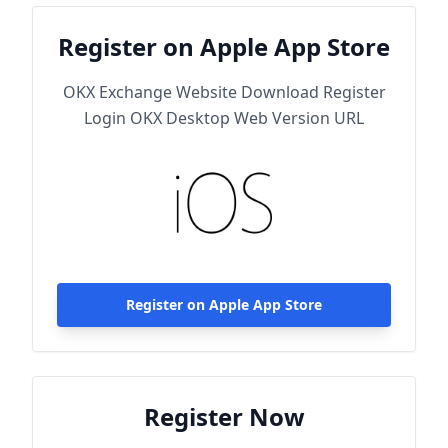
Register on Apple App Store
OKX Exchange Website Download Register
Login OKX Desktop Web Version URL
Register on Apple App Store
Register Now