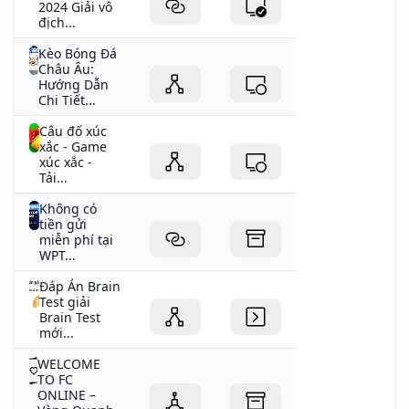
2024 Giải vô
địch...
Kèo Bóng Đá
Châu Âu:
Hướng Dẫn
Chi Tiết...
Câu đố xúc
xắc - Game
xúc xắc -
Tải...
Không có
tiền gửi
miễn phí tại
WPT...
Đáp Án Brain
Test giải
Brain Test
mới...
WELCOME
TO FC
ONLINE –