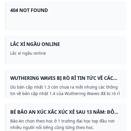
nguồnsửa | sửa mã nguồnsửa | sửa mã nguồnsửa |
sửa mã nguồnsửa | sửa mã nguồnsửa | sửa mã
404 NOT FOUND
nguồnsửa | sửa mã nguồnsửa | sửa mã nguồnsửa |
sửa mã nguồnsửa | sửa mã nguồnsửa | sửa mã
nguồnsửa | sửa mã nguồnsửa | sửa mã nguồnsửa |
sửa mã nguồnsửa | sửa mã nguồnsửa | sửa mã
nguồnsửa | sửa mã nguồn
LẮC XÍ NGẦU ONLINE
Lắc xí ngầu online
WUTHERING WAVES BỊ RÒ RỈ TIN TỨC VỀ CÁC
NHÂN VẬT MỚI TRONG BẢN CẬP NHẬT 1.4
Dù bản cập nhật 1.3 còn chưa ra mắt nhưng các thông
tin về bản cập nhật 1.4 của Wuthering Waves đã bị rò rỉ
trên mạng xã hội.
BÉ BẢO AN XÚC XẮC XÚC XẺ SAU 13 NĂM: ĐỖ
LOẠT TRƯỜNG ĐẠI HỌC ĐÌNH ĐÁM GIÀNH HỌC
Bảo An chọn theo học ở 1 trường đại học top đầu nơi
BỔNG 100% MẸ TIẾT LỘ CHUYỆN CHỌN NGÀNH
nhiều người nổi tiếng cũng từng theo học.