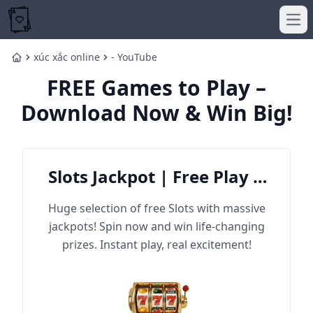
Ope
xúc xắc online
- YouTube
Home
FREE Games to Play –
Download Now & Win Big!
Slots Jackpot | Free Play &
Win Big
Huge selection of free Slots with massive
jackpots! Spin now and win life-changing
prizes. Instant play, real excitement!