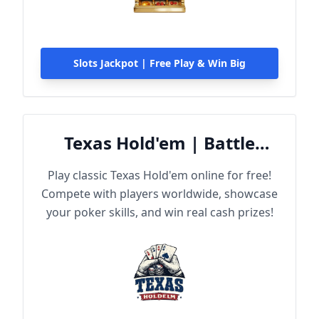
Slots Jackpot | Free Play & Win Big
Texas Hold'em | Battle
Online
Play classic Texas Hold'em online for free!
Compete with players worldwide, showcase
your poker skills, and win real cash prizes!