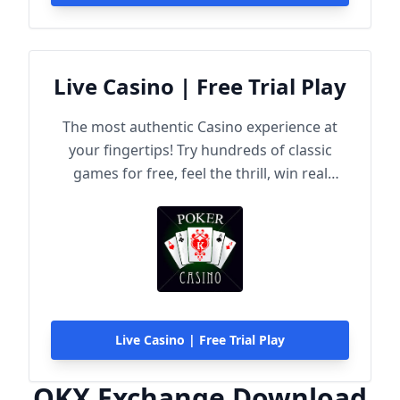
Live Casino | Free Trial Play
The most authentic Casino experience at
your fingertips! Try hundreds of classic
games for free, feel the thrill, win real
rewards!
Live Casino | Free Trial Play
OKX Exchange Download