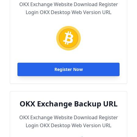
OKX Exchange Website Download Register
Login OKX Desktop Web Version URL
Register Now
OKX Exchange Backup URL
OKX Exchange Website Download Register
Login OKX Desktop Web Version URL