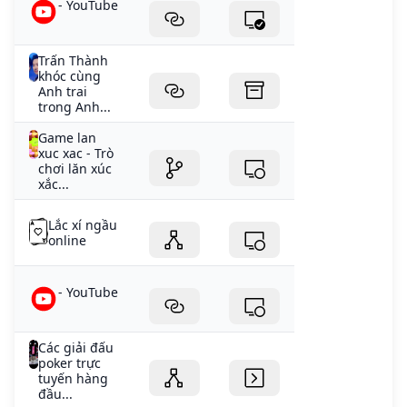
- YouTube
Trấn Thành
khóc cùng
Anh trai
trong Anh...
Game lan
xuc xac - Trò
chơi lăn xúc
xắc...
Lắc xí ngầu
online
- YouTube
Các giải đấu
poker trực
tuyến hàng
đầu...