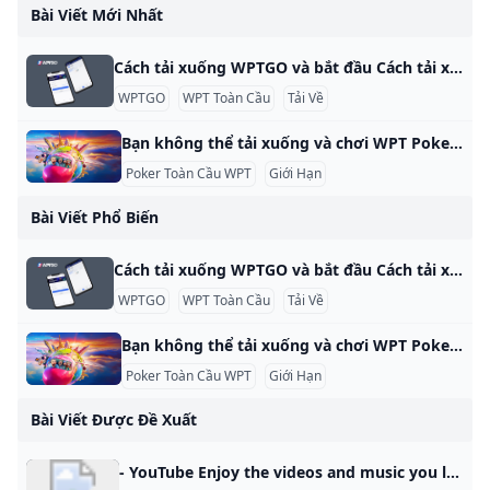
Bài Viết Mới Nhất
Cách tải xuống WPTGO và bắt đầu Cách tải xuống WPTGO và bắt đầu với Poker trực tuyến Bắt đầu với WPTGO, nền tảng poker trực tuyến được liên kết với World Poker Tour, thật đơn giản và nhanh chóng. Hãy làm theo các bước đơn giản sau để tải xuống phần mềm và thiết lập tài khoản của bạn. Bước 1: Tải ứng dụng WPTGO Để bắt đầu, hãy nhấp vào nút Tải xuống ngay trên trang web WPTGO.
WPTGO
WPT Toàn Cầu
Tải Về
Bạn không thể tải xuống và chơi WPT Poker Global ở các quốc gia và khu vực bên dưới Người chơi ở hơn 100 quốc gia có thể truy cập WPT Global Poker, nhưng có những hạn chế cụ thể dựa trên quy định của địa phương. Tại sao bạn không thể tải xuống và chơi WPT Poker Global ở các quốc gia và khu vực bên dưới Các quốc gia có thể truy cập WPT Global Người chơi có thể đăng ký và tải xuống WPT Global từ các khu vực sau:
Poker Toàn Cầu WPT
Giới Hạn
Bài Viết Phổ Biến
Cách tải xuống WPTGO và bắt đầu Cách tải xuống WPTGO và bắt đầu với Poker trực tuyến Bắt đầu với WPTGO, nền tảng poker trực tuyến được liên kết với World Poker Tour, thật đơn giản và nhanh chóng. Hãy làm theo các bước đơn giản sau để tải xuống phần mềm và thiết lập tài khoản của bạn. Bước 1: Tải ứng dụng WPTGO Để bắt đầu, hãy nhấp vào nút Tải xuống ngay trên trang web WPTGO.
WPTGO
WPT Toàn Cầu
Tải Về
Bạn không thể tải xuống và chơi WPT Poker Global ở các quốc gia và khu vực bên dưới Người chơi ở hơn 100 quốc gia có thể truy cập WPT Global Poker, nhưng có những hạn chế cụ thể dựa trên quy định của địa phương. Tại sao bạn không thể tải xuống và chơi WPT Poker Global ở các quốc gia và khu vực bên dưới Các quốc gia có thể truy cập WPT Global Người chơi có thể đăng ký và tải xuống WPT Global từ các khu vực sau:
Poker Toàn Cầu WPT
Giới Hạn
Bài Viết Được Đề Xuất
- YouTube Enjoy the videos and music you love, upload original content, and share it all with friends, family, and the world on YouTube.