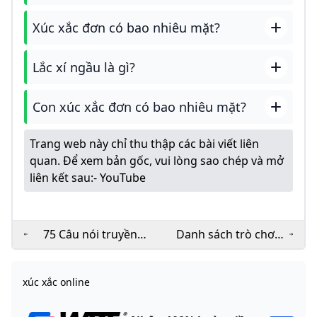
Xúc xắc đơn có bao nhiêu mặt?
Lắc xí ngầu là gì?
Con xúc xắc đơn có bao nhiêu mặt?
Trang web này chỉ thu thập các bài viết liên
quan. Để xem bản gốc, vui lòng sao chép và mở
liên kết sau:
- YouTube
75 Câu nói truyền
Danh sách trò chơi
cảm hứng hay làm
truyền hình tại Việt
thay đổi cuộc sống
Nam – Wikipedia
xúc xắc online
TIKI
tiếng Việt