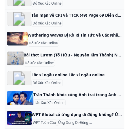
Đổ Xúc Xắc Online
Tản mạn về CPI và TTCK (49) Page 69 Diễn đàn chứng khoán F319.com Tuyệt !=D>=D>=D> Rất hay ! Rất chất lượng ! Ở phần hai của comment !!! :-bd:-bd@};-@};-@};-:drm2:drm3:drm1:drm1 ( Phần đầu thì có thể cho qua, vô thưởng… Chủ đề trong ‘Thị trường chứng khoán’ bởi Vuthanhnguyen, 20/08/2024. VRE cổ siêu rẻ , dưới giá trị , cổ đông lớn mua 41% giá 32 , CTY CK định giá 30 QUÝ 3 CỦA BMP – LỢI NHUẬN TIẾN VỀ ĐỈNH LỊCH SỬ ?
Đổ Xúc Xắc Online
Wuthering Waves Bị Rò Rỉ Tin Tức Về Các Nhân Vật Mới Trong Bản Cập Nhật 1.4 Dù bản cập nhật 1.3 còn chưa ra mắt, nhưng các thông tin về bản cập nhật 1.4 của Wuthering Waves đã bị rò rỉ trên mạng xã hội.
Đổ Xúc Xắc Online
Bài thơ: Lượm (Tố Hữu - Nguyễn Kim Thành) Ngày Huế đổ máu Chú Hà Nội về Tình cờ chú cháu Gặp nhau Hàng Bè. Chú bé loắt choắt Cái xắc xinh xinh Cái chân thoăn thoắt Cái đầu nghênh nghênh Ca-lô đội lệch Mồm huýt sáo vang Như con chim chích Nhảy trên đường vàng… - “Cháu đi l… Thơ » Việt Nam » Hiện đại » Tố Hữu » Việt Bắc (1954) Nét chữ đầu tiên (Nguyễn Anh Nông)- Hội đồng chuột (Jean de La Fontaine)- Đưa con đi học (Tế Hanh)- Tiếng chim buổi sáng (Định Hải)- Bác lái xe (Phạm Hổ) Một số bài cùng tác giả Việt Bắc- Từ ấy- Bác ơi!
Đổ Xúc Xắc Online
Lắc xí ngầu online Lắc xí ngầu online
Đổ Xúc Xắc Online
Trấn Thành khóc cùng Anh trai trong Anh trai say hi thú nhận lâu rồi ráng... không khóc - Tuổi Trẻ Online HOÀNG LÊ Tập 13 Anh trai say hi tiếp tục trình làng 8 bài hát solo của các anh trai Quang Hùng MasterD, Anh Tú, Đức Phúc, Isaac, Pháp Kiều, Dương Domic, JSOL. Isaac và Trấn Thành trong Anh trai say hi tập 13 - Ảnh: BTC Trong đêm thi, các anh trai đã kìm nén cảm xúc khi chia sẻ về nghề. Còn MC Trấn Thành rơi nước mắt theo những cảm xúc ấy.
Lắc Xúc Xắc Online
WPT Global có ứng dụng di động không? Ứng dụng di động toàn cầu WPT: Tính năng, tính khả dụng và cách tải xuống WPT Global, một trong những nền tảng poker trực tuyến phát triển nhanh nhất, cung cấp ứng dụng di động tiện lợi và thân thiện với người dùng cho cả thiết bị iOS và Android. Bài viết này sẽ hướng dẫn bạn về các tính năng, phạm vi cung cấp và quy trình tải xuống của ứng dụng.
WPT Toàn Cầu
Ứng Dụng Di Động
Bài Poker Trực Tuyến