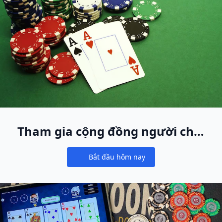
Tham gia cộng đồng người chơi
cash game lớn nhất thế giới
Bắt đầu hôm nay
Notifications