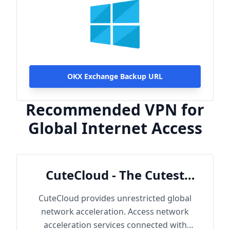
OKX Exchange Backup URL
Recommended VPN for
Global Internet Access
CuteCloud - The Cutest
Cloud
CuteCloud provides unrestricted global
network acceleration. Access network
acceleration services connected with