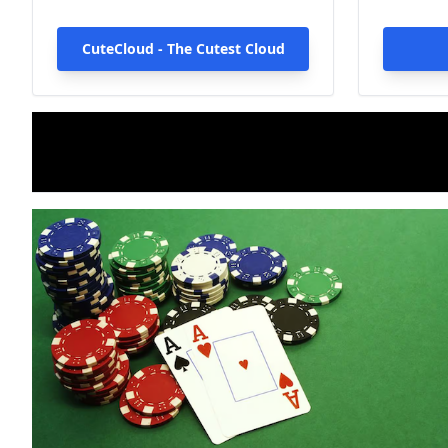
globally, enjoy fast and stable
connections anytime, anywhere.
CuteCloud - The Cutest Cloud