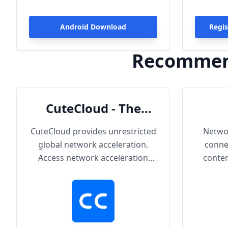
Android Download
Regis
Recommend
CuteCloud - The
Cutest Cloud
CuteCloud provides unrestricted
Networ
global network acceleration.
conne
Access network acceleration
conten
services connected with
hundreds of content providers
worldwide. With up to 2000Mbps
single-line access capacity and
1000+ high-speed servers