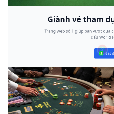
Giành vé tham dự
Poker Free App 
Trang web số 1 giúp bạn vượt qua cá
đấu World P
Bắt 
Notificat