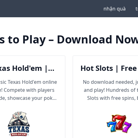
nhận quà
 to Play – Download Now
xas Hold'em |
Hot Slots | Free
attle Online
Online
ssic Texas Hold'em online
No download needed, ju
e! Compete with players
and play! Hundreds of
de, showcase your poker
Slots with free spins,
 and win real cash prizes!
rounds, and non-stop