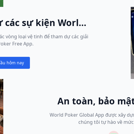
 các sự kiện World
trực tiếp toàn cầu
c vòng loại vệ tinh để tham dự các giải
oker Free App.
đầu hôm nay
ions
An toàn, bảo mật
World Poker Global App được xây dựn
chúng tôi tự hào về mức