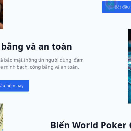
Bắt đầu
Notification
 bằng và an toàn
à bảo mật thông tin người dùng, đảm
e minh bạch, công bằng và an toàn.
đầu hôm nay
ions
Biến World Poker 