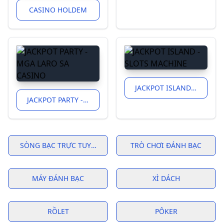
CASINO HOLDEM
JACKPOT ISLAND - SLOTS MACHINE
JACKPOT PARTY - MGA LARO SA CASINO
SÒNG BẠC TRỰC TUYẾN
TRÒ CHƠI ĐÁNH BẠC
MÁY ĐÁNH BẠC
XÌ DÁCH
RỒLET
PÔKER