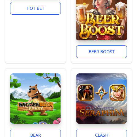
HOT BET
BEER BOOST
BEAR
CLASH