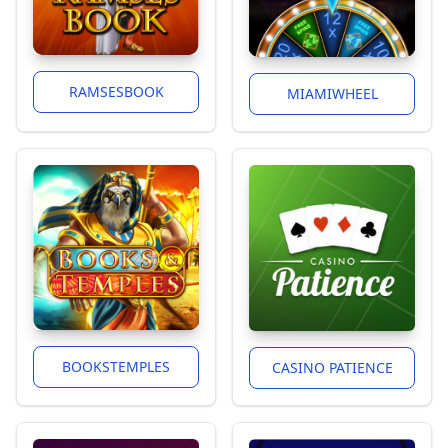
RAMSESBOOK
MIAMIWHEEL
BOOKSTEMPLES
CASINO PATIENCE