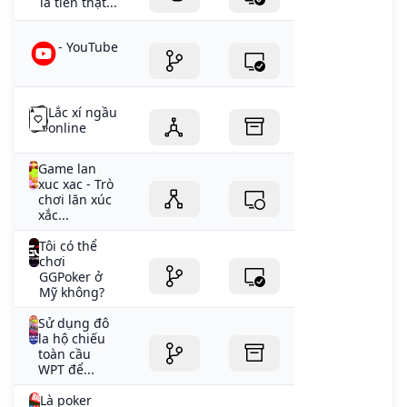
là tiền thật...
- YouTube
Lắc xí ngầu
online
Game lan
xuc xac - Trò
chơi lăn xúc
xắc...
Tôi có thể
chơi
GGPoker ở
Mỹ không?
Sử dụng đô
la hộ chiếu
toàn cầu
WPT để...
Là poker