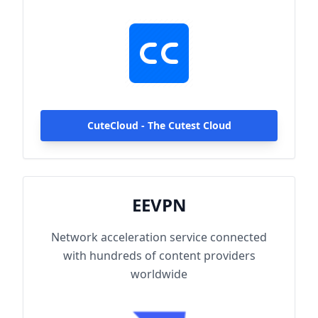
hundreds of content providers worldwide.
With up to 2000Mbps single-line access
capacity and 1000+ high-speed servers
globally, enjoy fast and stable connections
anytime, anywhere.
CuteCloud - The Cutest Cloud
EEVPN
Network acceleration service connected
with hundreds of content providers
worldwide