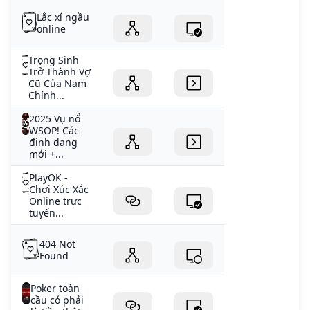
Lắc xí ngầu
online
Trọng Sinh
Trở Thành Vợ
Cũ Của Nam
Chính...
2025 Vụ nổ
WSOP! Các
định dạng
mới +...
PlayOK -
Chơi Xúc Xắc
Online trực
tuyến...
404 Not
Found
Poker toàn
cầu có phải