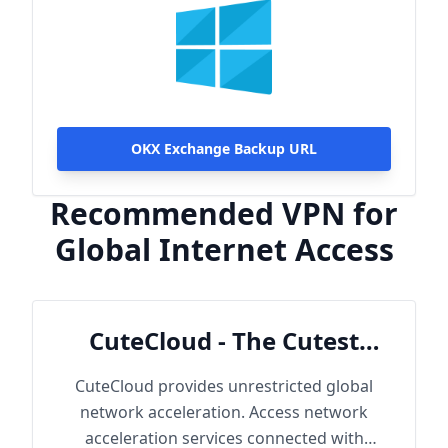
OKX Exchange Backup URL
Recommended VPN for
Global Internet Access
CuteCloud - The Cutest
Cloud
CuteCloud provides unrestricted global
network acceleration. Access network
acceleration services connected with