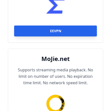
EEVPN
MoJie.net
Supports streaming media playback. No
limit on number of users. No expiration
time limit. No network speed limit.