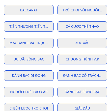
BACCARAT
TRÒ CHƠI VỚI NGƯỜI CHIA B
TIỀN THƯỞNG TIẾN TRIỂN
CÁ CƯỢC THỂ THAO
MÁY ĐÁNH BẠC TRỰC TUYẾN
XÚC XẮC
ƯU ĐÃI SÒNG BẠC
CHƯƠNG TRÌNH VIP
ĐÁNH BẠC DI ĐỘNG
ĐÁNH BẠC CÓ TRÁCH NHIỆ
NGƯỜI CHƠI CAO CẤP
ĐÁNH GIÁ SÒNG BẠC
CHIẾN LƯỢC TRÒ CHƠI
GIẢI ĐẤU