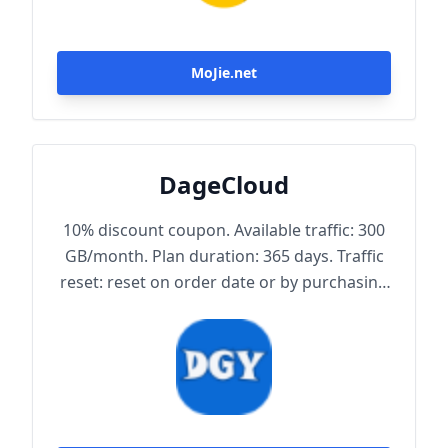
MoJie.net
DageCloud
10% discount coupon. Available traffic: 300
GB/month. Plan duration: 365 days. Traffic
reset: reset on order date or by purchasing
traffic package. Maximum achievable
bandwidth: 1000 Mbps. Node protocol:
Trojan.