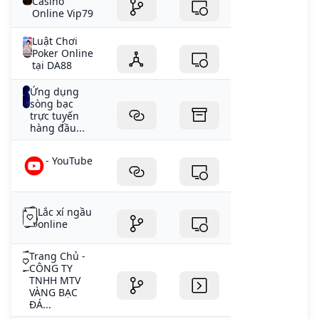
Casino
Online Vip79
Luật Chơi
Poker Online
tại DA88
Ứng dụng
sòng bạc
trực tuyến
hàng đầu...
- YouTube
Lắc xí ngầu
online
Trang Chủ -
CÔNG TY
TNHH MTV
VÀNG BẠC
ĐÁ...