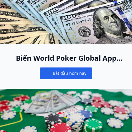
Biến World Poker Global App
thành ngôi nhà poker online
Bắt đầu hôm nay
mới của bạn
Notifications