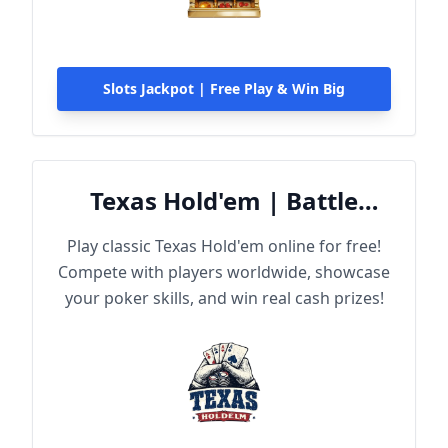
Slots Jackpot | Free Play & Win Big
Texas Hold'em | Battle
Online
Play classic Texas Hold'em online for free!
Compete with players worldwide, showcase
your poker skills, and win real cash prizes!