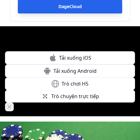
DageCloud
Tải xuống iOS
Tải xuống Android
Trò chơi H5
Trò chuyện trực tiếp
Close banner