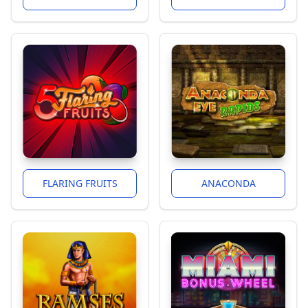
FLARING FRUITS
ANACONDA