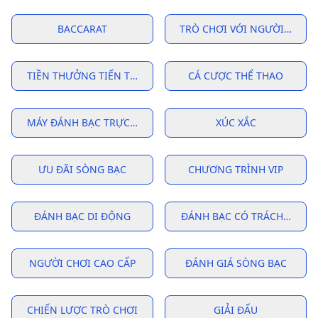
BACCARAT
TRÒ CHƠI VỚI NGƯỜI CHIA B
TIỀN THƯỞNG TIẾN TRIỂN
CÁ CƯỢC THỂ THAO
MÁY ĐÁNH BẠC TRỰC TUYẾN
XÚC XẮC
ƯU ĐÃI SÒNG BẠC
CHƯƠNG TRÌNH VIP
ĐÁNH BẠC DI ĐỘNG
ĐÁNH BẠC CÓ TRÁCH NHIỆ
NGƯỜI CHƠI CAO CẤP
ĐÁNH GIÁ SÒNG BẠC
CHIẾN LƯỢC TRÒ CHƠI
GIẢI ĐẤU