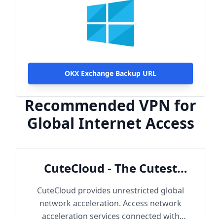
OKX Exchange Backup URL
Recommended VPN for
Global Internet Access
CuteCloud - The Cutest
Cloud
CuteCloud provides unrestricted global
network acceleration. Access network
acceleration services connected with