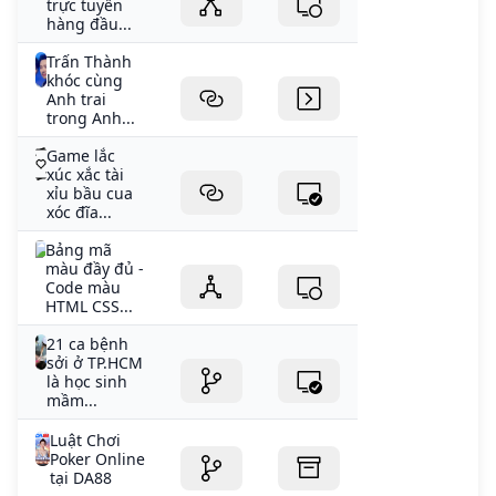
trực tuyến
hàng đầu...
Trấn Thành
khóc cùng
Anh trai
trong Anh...
Game lắc
xúc xắc tài
xỉu bầu cua
xóc đĩa...
Bảng mã
màu đầy đủ -
Code màu
HTML CSS...
21 ca bệnh
sởi ở TP.HCM
là học sinh
mầm...
Luật Chơi
Poker Online
tại DA88