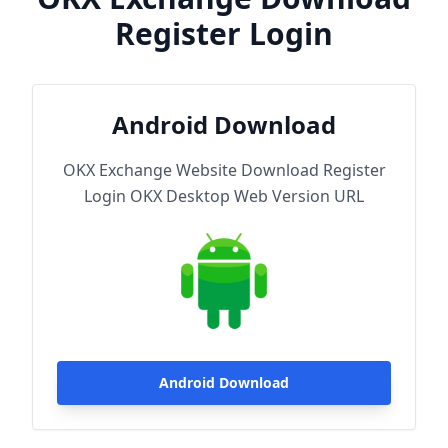
Register Login
Android Download
OKX Exchange Website Download Register
Login OKX Desktop Web Version URL
Android Download