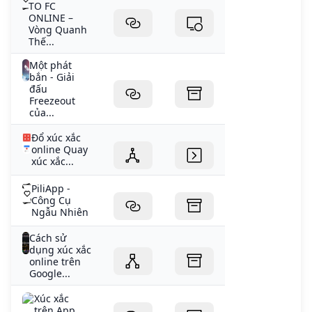
TO FC
ONLINE –
Vòng Quanh
Thế...
Một phát
bắn - Giải
đấu
Freezeout
của...
Đổ xúc xắc
online Quay
xúc xắc...
PiliApp -
Công Cụ
Ngẫu Nhiên
Cách sử
dụng xúc xắc
online trên
Google...
‎Xúc xắc
trên App