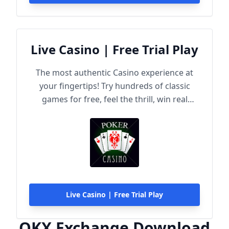
Live Casino | Free Trial Play
The most authentic Casino experience at
your fingertips! Try hundreds of classic
games for free, feel the thrill, win real
rewards!
Live Casino | Free Trial Play
OKX Exchange Download