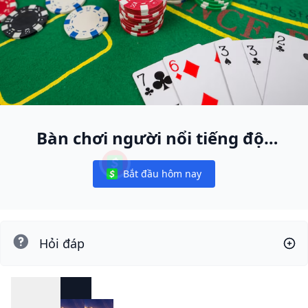
Bàn chơi người nổi tiếng độc
nhất
Bắt đầu hôm nay
Notifications
Hỏi đáp