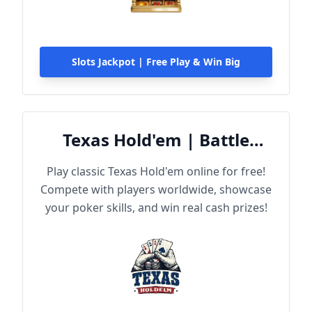
Slots Jackpot | Free Play & Win Big
Texas Hold'em | Battle
Online
Play classic Texas Hold'em online for free!
Compete with players worldwide, showcase
your poker skills, and win real cash prizes!