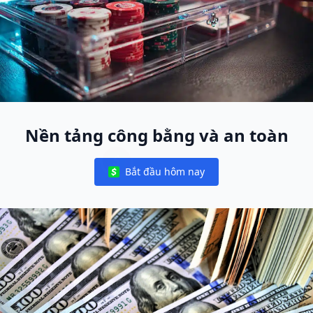
Nền tảng công bằng và an toàn
Bắt đầu hôm nay
Notifications