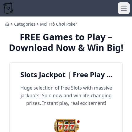
Ope
Categories
Mọi Trò Chơi Poker
Home
FREE Games to Play –
Download Now & Win Big!
Slots Jackpot | Free Play &
Win Big
Huge selection of free Slots with massive
jackpots! Spin now and win life-changing
prizes. Instant play, real excitement!