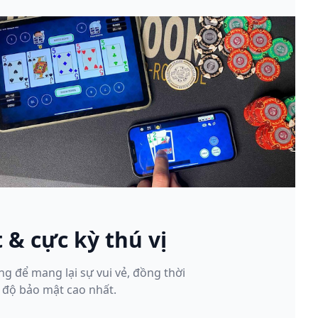
 & cực kỳ thú vị
g để mang lại sự vui vẻ, đồng thời
 độ bảo mật cao nhất.