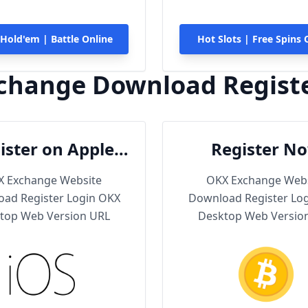
 Hold'em | Battle Online
Hot Slots | Free Spins 
change Download Registe
ister on Apple
Register N
App Store
X Exchange Website
OKX Exchange Webs
ad Register Login OKX
Download Register Lo
top Web Version URL
Desktop Web Versio