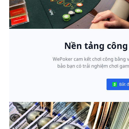
Nền tảng công
WePoker cam kết chơi công bằng v
bảo bạn có trải nghiệm chơi gam
Bắt 
Notificat