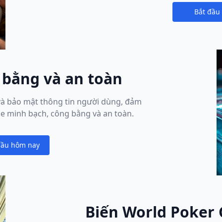
Bắt đầu
Notification
 bằng và an toàn
à bảo mật thông tin người dùng, đảm
e minh bạch, công bằng và an toàn.
đầu hôm nay
ions
Biến World Poker 