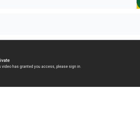
xúc xắc on