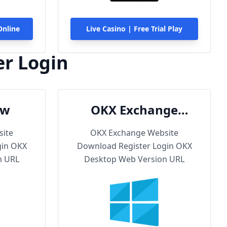
Online
Live Casino | Free Trial Play
r Login
ow
OKX Exchange
Backup URL
ite
OKX Exchange Website
gin OKX
Download Register Login OKX
n URL
Desktop Web Version URL