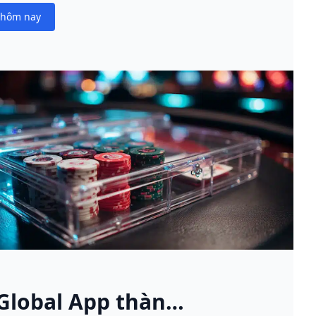
 hôm nay
s
Global App thành