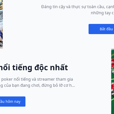
ngôi nhà poker on
Đáng tin cậy và thực sự toàn cầu, cạn
những tay ch
Bắt đầu
Notification
nổi tiếng độc nhất
 poker nổi tiếng và streamer tham gia
ng của bạn đang chơi, đừng bỏ lỡ cơ hội
iao lưu cùng họ!
đầu hôm nay
ions