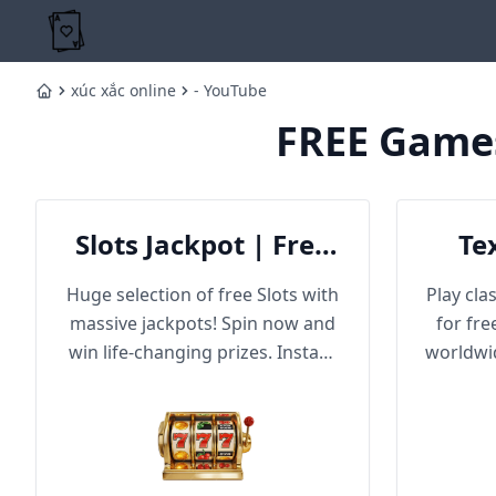
xúc xắc online
- YouTube
Home
FREE Games
Slots Jackpot | Free
Te
Play & Win Big
B
Huge selection of free Slots with
Play cla
massive jackpots! Spin now and
for fre
win life-changing prizes. Instant
worldwi
play, real excitement!
skills,