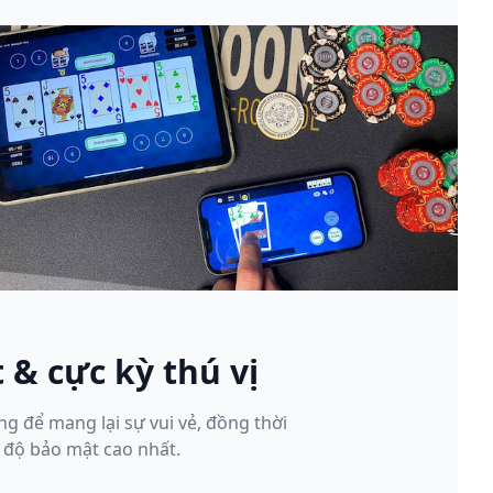
 & cực kỳ thú vị
g để mang lại sự vui vẻ, đồng thời
 độ bảo mật cao nhất.