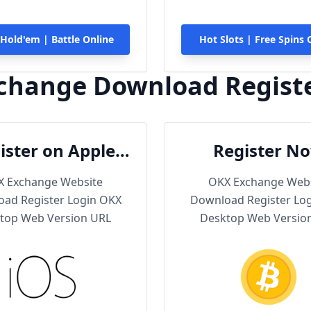
 Hold'em | Battle Online
Hot Slots | Free Spins 
change Download Registe
ister on Apple
Register N
App Store
X Exchange Website
OKX Exchange Webs
ad Register Login OKX
Download Register Lo
top Web Version URL
Desktop Web Versio