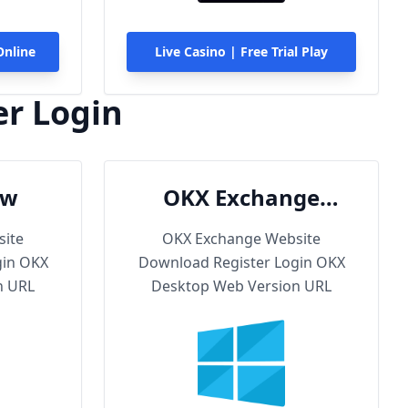
Online
Live Casino | Free Trial Play
r Login
ow
OKX Exchange
Backup URL
ite
OKX Exchange Website
gin OKX
Download Register Login OKX
n URL
Desktop Web Version URL