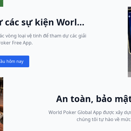
 các sự kiện World
trực tiếp toàn cầu
c vòng loại vệ tinh để tham dự các giải
oker Free App.
đầu hôm nay
ions
An toàn, bảo mật
World Poker Global App được xây dựn
chúng tôi tự hào về mức