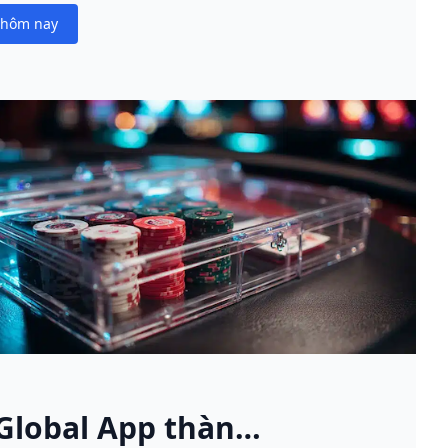
 hôm nay
s
Global App thành