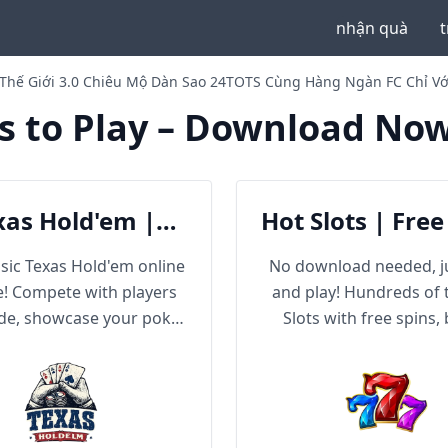
nhận quà
ế Giới 3.0 Chiêu Mộ Dàn Sao 24TOTS Cùng Hàng Ngàn FC Chỉ Với
 to Play – Download Now
xas Hold'em |
Hot Slots | Free
attle Online
Online
ssic Texas Hold'em online
No download needed, ju
e! Compete with players
and play! Hundreds of
de, showcase your poker
Slots with free spins,
 and win real cash prizes!
rounds, and non-stop