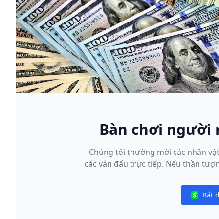
Bàn chơi người 
Chúng tôi thường mời các nhân vật
các ván đấu trực tiếp. Nếu thần tượ
thi đấu và g
Bắt 
Notificat