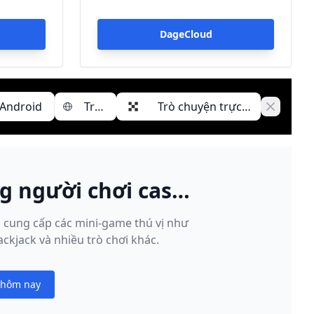
DageCloud
 Android
Trò
Trò chuyện trực
Close ba
chơi
tiếp
H5
g người chơi cash
ất thế giới
 cung cấp các mini-game thú vị như
ackjack và nhiều trò chơi khác.
 hôm nay
s