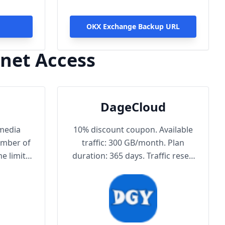
OKX Exchange Backup URL
net Access
DageCloud
media
10% discount coupon. Available
umber of
traffic: 300 GB/month. Plan
e limit.
duration: 365 days. Traffic reset:
mit.
reset on order date or by
purchasing traffic package.
Maximum achievable bandwidth:
1000 Mbps. Node protocol:
Trojan.