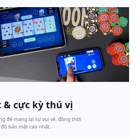
 & cực kỳ thú vị
g để mang lại sự vui vẻ, đồng thời
 độ bảo mật cao nhất.