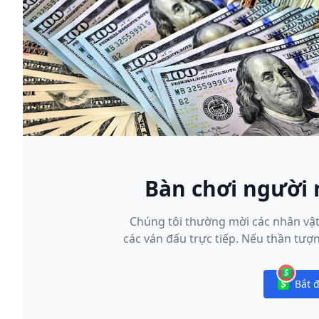
Bàn chơi người 
Chúng tôi thường mời các nhân vật
các ván đấu trực tiếp. Nếu thần tượ
thi đấu và g
Bắt 
Notificat