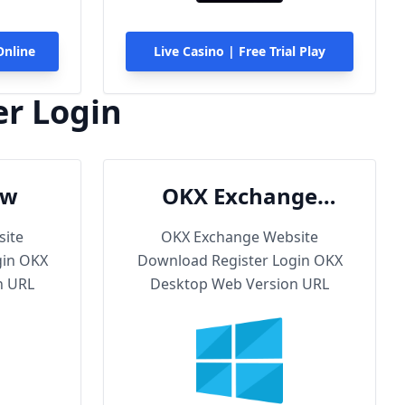
Online
Live Casino | Free Trial Play
r Login
ow
OKX Exchange
Backup URL
ite
OKX Exchange Website
gin OKX
Download Register Login OKX
n URL
Desktop Web Version URL