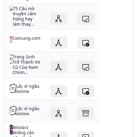
75 Câu nói
truyền cảm
hứng hay
làm thay...
Concung.com
Trọng Sinh
Trở Thành Vợ
Cũ Của Nam
Chính...
Lắc xí ngầu
online
Lắc xí ngầu
online
Bitstarz
không cần