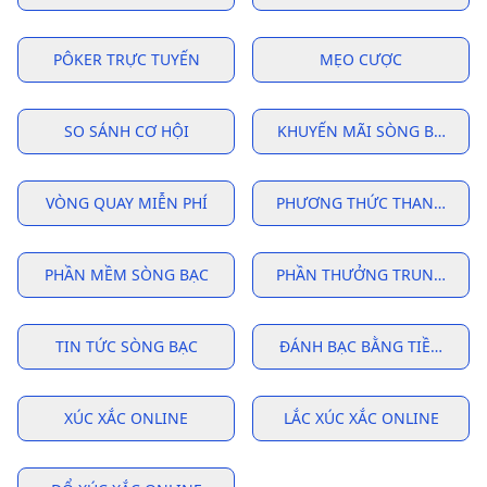
PÔKER TRỰC TUYẾN
MẸO CƯỢC
SO SÁNH CƠ HỘI
KHUYẾN MÃI SÒNG BẠC
VÒNG QUAY MIỄN PHÍ
PHƯƠNG THỨC THANH TOÁ
PHẦN MỀM SÒNG BẠC
PHẦN THƯỞNG TRUNG THÀ
TIN TỨC SÒNG BẠC
ĐÁNH BẠC BẰNG TIỀN THẬT
XÚC XẮC ONLINE
LẮC XÚC XẮC ONLINE