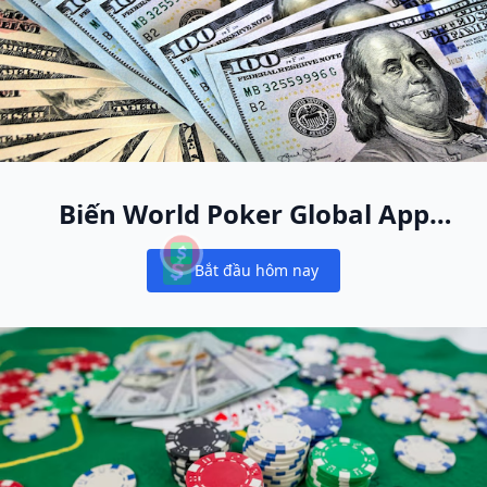
Biến World Poker Global App
thành ngôi nhà poker online
Bắt đầu hôm nay
mới của bạn
Notifications