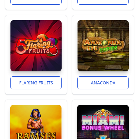
FLARING FRUITS
ANACONDA