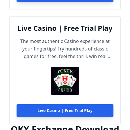
Live Casino | Free Trial Play
The most authentic Casino experience at
your fingertips! Try hundreds of classic
games for free, feel the thrill, win real
rewards!
Live Casino | Free Trial Play
OKX Exchange Download