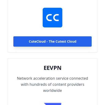
hundreds of content providers worldwide.
With up to 2000Mbps single-line access
capacity and 1000+ high-speed servers
globally, enjoy fast and stable connections
anytime, anywhere.
CuteCloud - The Cutest Cloud
EEVPN
Network acceleration service connected
with hundreds of content providers
worldwide