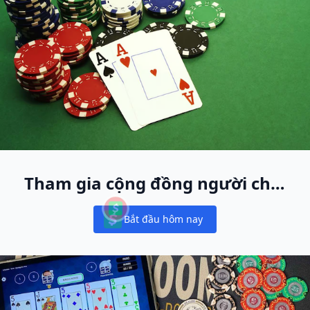
Tham gia cộng đồng người chơi
cash game lớn nhất thế giới
Bắt đầu hôm nay
Notifications