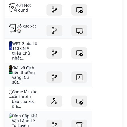
404 Not
Found
Đổ xúc xắc
🎲
WPT Global ¥
110 CN ¥
triệu Chủ
nhật...
Giải vô địch
tiền thưởng
vàng: Cú
sút...
Game lắc xúc
xắc tài xỉu
bầu cua xóc
đĩa...
Đỉnh Cấp Khí
Vận Lặng Lẽ
Tu Luyện