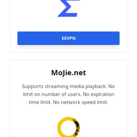
EEVPN
MoJie.net
Supports streaming media playback. No
limit on number of users. No expiration
time limit. No network speed limit.