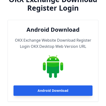
Register Login
Android Download
OKX Exchange Website Download Register
Login OKX Desktop Web Version URL
Android Download