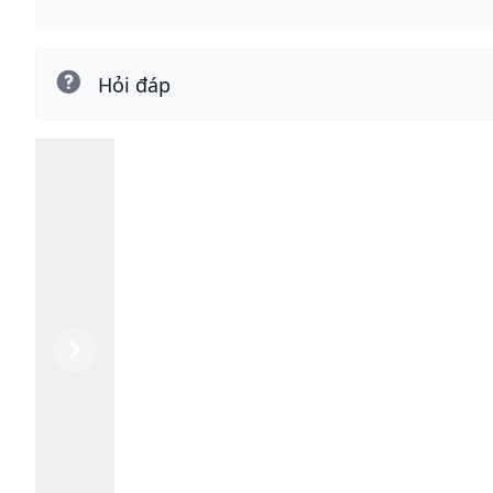
Hỏi đáp
Previous
Next