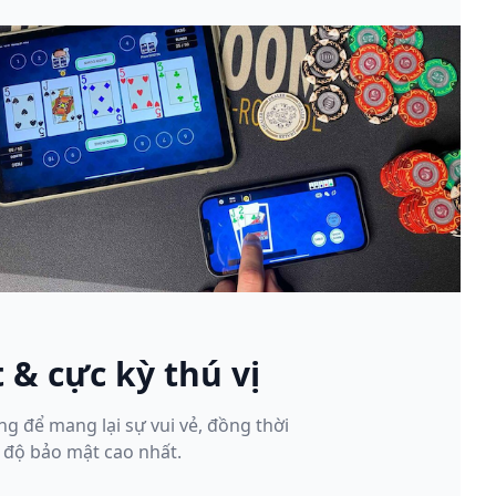
 & cực kỳ thú vị
g để mang lại sự vui vẻ, đồng thời
 độ bảo mật cao nhất.