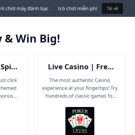
trò chơi máy đánh bạc
trò chơi miễn phí
Tải về
 & Win Big!
 Spins
Live Casino | Free
Trial Play
st click
The most authentic Casino
 themed
experience at your fingertips! Try
 bonus
hundreds of classic games for
 fun!
free, feel the thrill, win real
rewards!