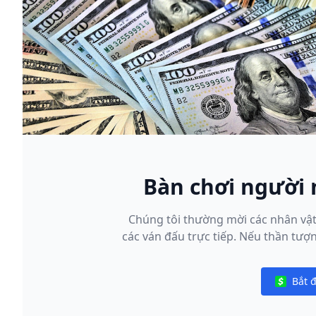
Bàn chơi người 
Chúng tôi thường mời các nhân vật
các ván đấu trực tiếp. Nếu thần tượ
thi đấu và g
Bắt 
Notificat