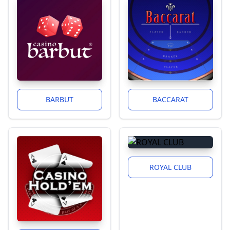
BARBUT
BACCARAT
ROYAL CLUB