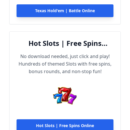
Texas Hold'em | Battle Online
Hot Slots | Free Spins
Online
No download needed, just click and play!
Hundreds of themed Slots with free spins,
bonus rounds, and non-stop fun!
Hot Slots | Free Spins Online