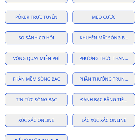
PÔKER TRỰC TUYẾN
MẸO CƯỢC
SO SÁNH CƠ HỘI
KHUYẾN MÃI SÒNG BẠC
VÒNG QUAY MIỄN PHÍ
PHƯƠNG THỨC THANH TOÁ
PHẦN MỀM SÒNG BẠC
PHẦN THƯỞNG TRUNG THÀ
TIN TỨC SÒNG BẠC
ĐÁNH BẠC BẰNG TIỀN THẬT
XÚC XẮC ONLINE
LẮC XÚC XẮC ONLINE