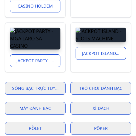
CASINO HOLDEM
JACKPOT ISLAND - SLOTS MACHINE
JACKPOT PARTY - MGA LARO SA CASINO
SÒNG BẠC TRỰC TUYẾN
TRÒ CHƠI ĐÁNH BẠC
MÁY ĐÁNH BẠC
XÌ DÁCH
RỒLET
PÔKER