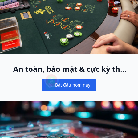
An toàn, bảo mật & cực kỳ thú
vị
Bắt đầu hôm nay
Notifications