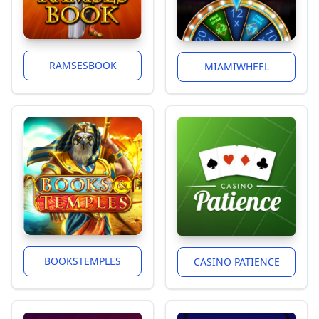
RAMSESBOOK
MIAMIWHEEL
BOOKSTEMPLES
CASINO PATIENCE