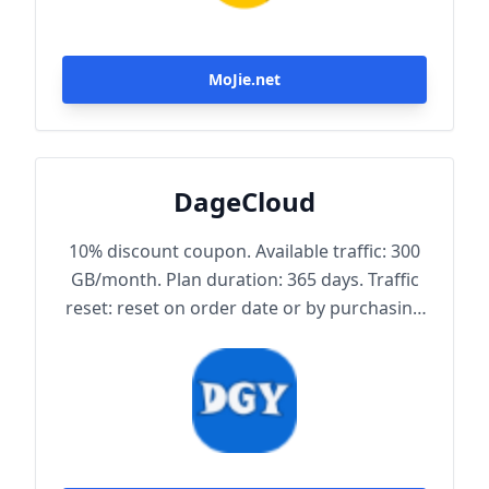
MoJie.net
DageCloud
10% discount coupon. Available traffic: 300
GB/month. Plan duration: 365 days. Traffic
reset: reset on order date or by purchasing
traffic package. Maximum achievable
bandwidth: 1000 Mbps. Node protocol:
Trojan.