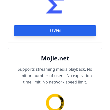
EEVPN
MoJie.net
Supports streaming media playback. No
limit on number of users. No expiration
time limit. No network speed limit.