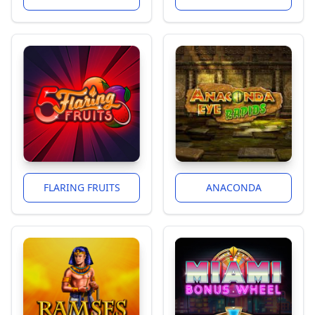
FLARING FRUITS
ANACONDA