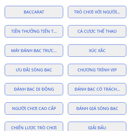
BACCARAT
TRÒ CHƠI VỚI NGƯỜI CHIA B
TIỀN THƯỞNG TIẾN TRIỂN
CÁ CƯỢC THỂ THAO
MÁY ĐÁNH BẠC TRỰC TUYẾN
XÚC XẮC
ƯU ĐÃI SÒNG BẠC
CHƯƠNG TRÌNH VIP
ĐÁNH BẠC DI ĐỘNG
ĐÁNH BẠC CÓ TRÁCH NHIỆ
NGƯỜI CHƠI CAO CẤP
ĐÁNH GIÁ SÒNG BẠC
CHIẾN LƯỢC TRÒ CHƠI
GIẢI ĐẤU