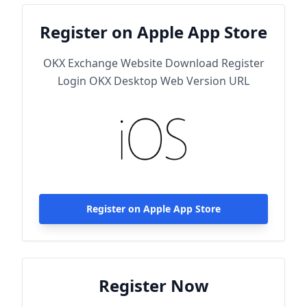
Register on Apple App Store
OKX Exchange Website Download Register
Login OKX Desktop Web Version URL
Register on Apple App Store
Register Now