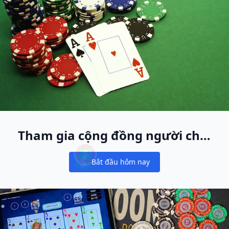
Tham gia cộng đồng người chơi
cash game lớn nhất thế giới
Bắt đầu hôm nay
Notifications