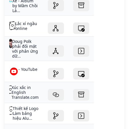
Xẻ - Album
by Mầm Chồi
Lá...
Lắc xí ngầu
online
Doug Polk
phải đối mặt
với phản ứng
dữ...
- YouTube
Xúc xắc in
English
Translate.com
Thiết kế Logo
Làm bảng
hiệu Alu...