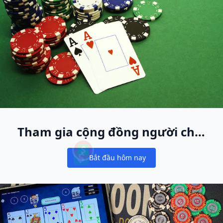
Tham gia cộng đồng người chơi
cash game lớn nhất thế giới
Bắt đầu hôm nay
Notifications