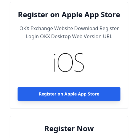
Register on Apple App Store
OKX Exchange Website Download Register
Login OKX Desktop Web Version URL
Register on Apple App Store
Register Now