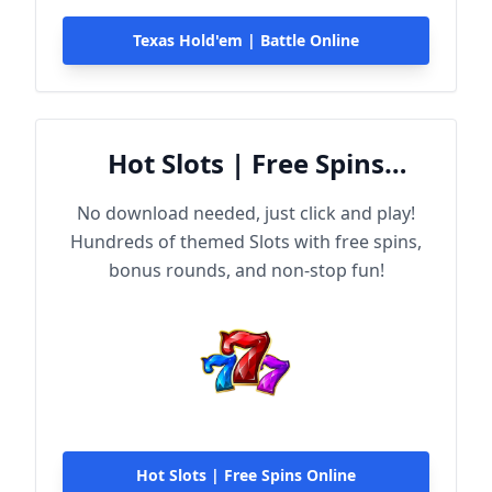
Texas Hold'em | Battle Online
Hot Slots | Free Spins
Online
No download needed, just click and play!
Hundreds of themed Slots with free spins,
bonus rounds, and non-stop fun!
Hot Slots | Free Spins Online