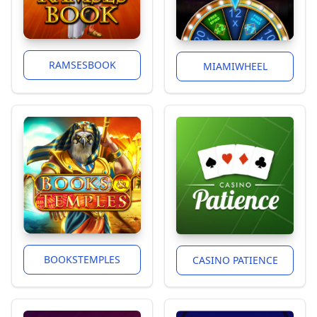
RAMSESBOOK
MIAMIWHEEL
BOOKSTEMPLES
CASINO PATIENCE