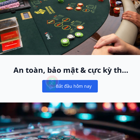
An toàn, bảo mật & cực kỳ thú
vị
Bắt đầu hôm nay
Notifications