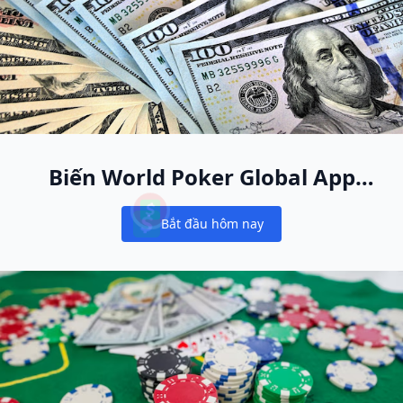
Biến World Poker Global App
thành ngôi nhà poker online
Bắt đầu hôm nay
mới của bạn
Notifications