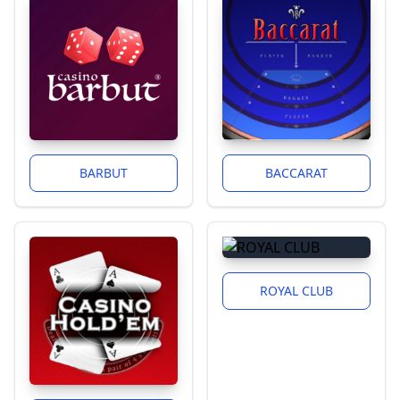
BARBUT
BACCARAT
ROYAL CLUB