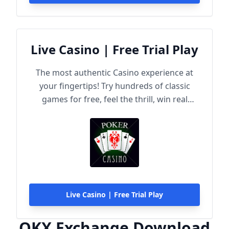
Live Casino | Free Trial Play
The most authentic Casino experience at
your fingertips! Try hundreds of classic
games for free, feel the thrill, win real
rewards!
Live Casino | Free Trial Play
OKX Exchange Download