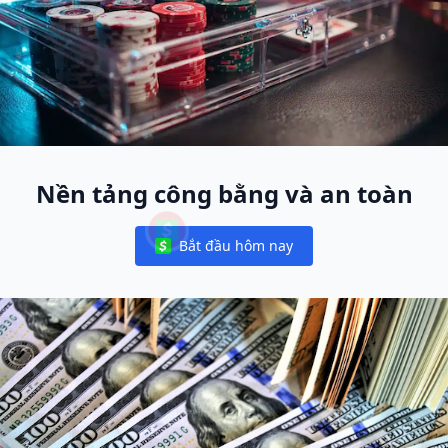
Nền tảng công bằng và an toàn
Bắt đầu hôm nay
Notifications