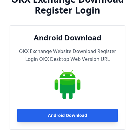
Register Login
Android Download
OKX Exchange Website Download Register
Login OKX Desktop Web Version URL
Android Download