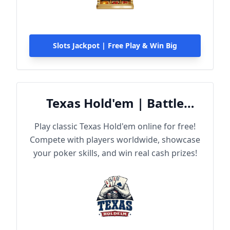
Slots Jackpot | Free Play & Win Big
Texas Hold'em | Battle
Online
Play classic Texas Hold'em online for free!
Compete with players worldwide, showcase
your poker skills, and win real cash prizes!