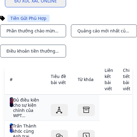
ĐỔ XÚC XẮC ONLINE
Tiền Gửi Phù Hợp
Phần thưởng chào mừng mới của WPT Global: lên tới $ 3580 phần thưởng
Quảng cáo mới nhất của WPT Global: vé cho một số tiền chơi bổ sung
Notifications
Notifications
Điều khoản tiền thưởng toàn cầu của WPT: Tiền mặt được thực hiện đơn giản
Notifications
Liên
Chi
Tiêu đề
kết
tiết
#
Từ khóa
bài viết
bài
bài
viết
viết
Đủ điều kiện
cho sự kiện
chính của
WPT...
Trấn Thành
khóc cùng
Anh trai