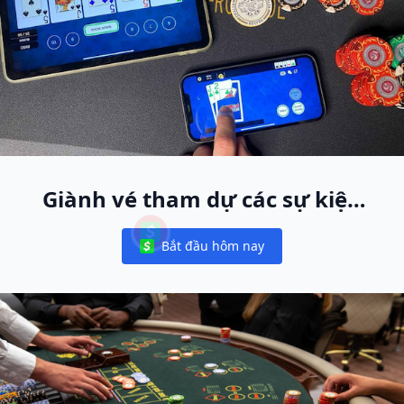
Giành vé tham dự các sự kiện
World Poker Free App trực tiếp
Bắt đầu hôm nay
toàn cầu
Notifications