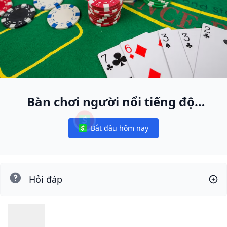
Bàn chơi người nổi tiếng độc
nhất
Bắt đầu hôm nay
Notifications
Hỏi đáp