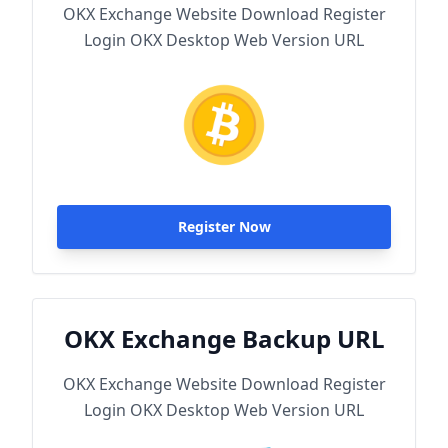
OKX Exchange Website Download Register
Login OKX Desktop Web Version URL
Register Now
OKX Exchange Backup URL
OKX Exchange Website Download Register
Login OKX Desktop Web Version URL