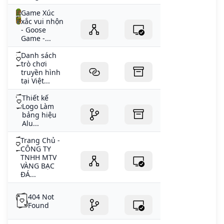
Game Xúc
xắc vui nhộn
- Goose
Game -...
Danh sách
trò chơi
truyền hình
tại Việt...
Thiết kế
Logo Làm
bảng hiệu
Alu...
Trang Chủ -
CÔNG TY
TNHH MTV
VÀNG BẠC
ĐÁ...
404 Not
Found