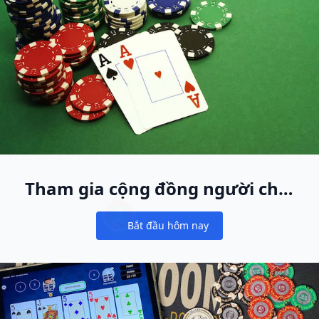
Tham gia cộng đồng người chơi
cash game lớn nhất thế giới
Bắt đầu hôm nay
Notifications