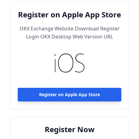
Register on Apple App Store
OKX Exchange Website Download Register
Login OKX Desktop Web Version URL
Register on Apple App Store
Register Now