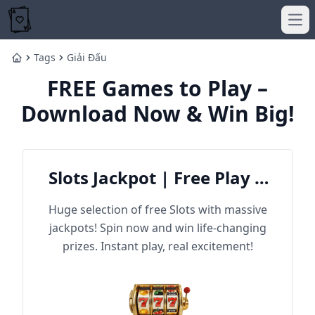
Ope
Tags
Giải Đấu
Home
FREE Games to Play –
Download Now & Win Big!
Slots Jackpot | Free Play &
Win Big
Huge selection of free Slots with massive
jackpots! Spin now and win life-changing
prizes. Instant play, real excitement!