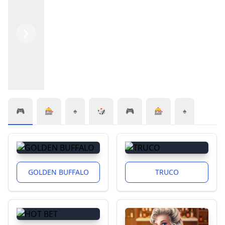
Previous
Next
🎮
🎰
♠️
🎲
🎮
🎰
♠️
GOLDEN BUFFALO
TRUCO