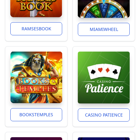
RAMSESBOOK
MIAMIWHEEL
BOOKSTEMPLES
CASINO PATIENCE