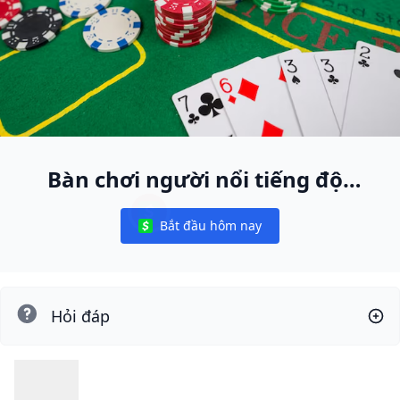
Bàn chơi người nổi tiếng độc
nhất
Bắt đầu hôm nay
Notifications
Hỏi đáp