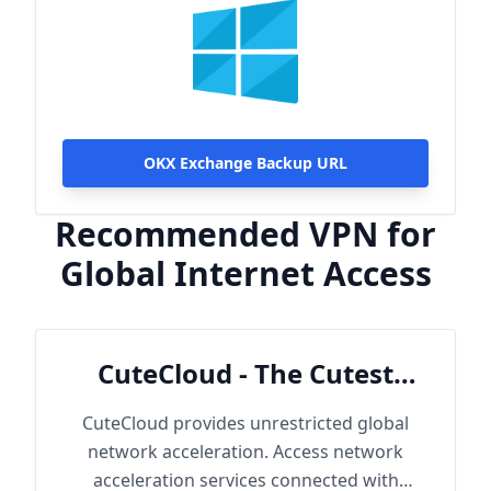
OKX Exchange Backup URL
Recommended VPN for
Global Internet Access
CuteCloud - The Cutest
Cloud
CuteCloud provides unrestricted global
network acceleration. Access network
acceleration services connected with