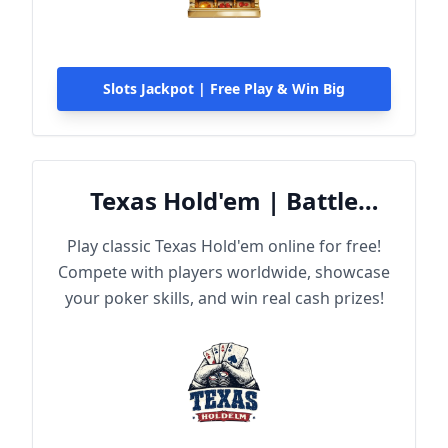
Slots Jackpot | Free Play & Win Big
Texas Hold'em | Battle
Online
Play classic Texas Hold'em online for free!
Compete with players worldwide, showcase
your poker skills, and win real cash prizes!