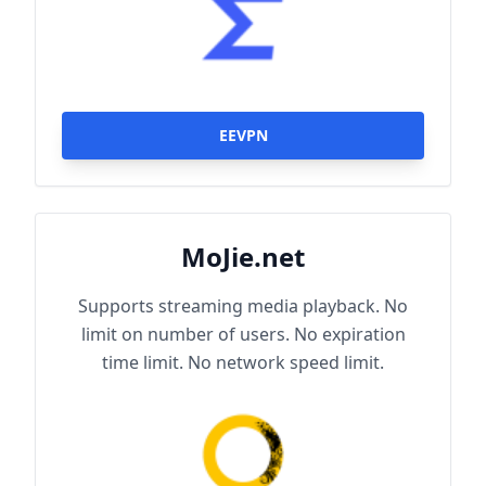
EEVPN
MoJie.net
Supports streaming media playback. No
limit on number of users. No expiration
time limit. No network speed limit.