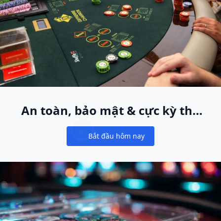
An toàn, bảo mật & cực kỳ thú
vị
Bắt đầu hôm nay
Notifications