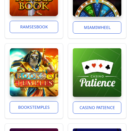
RAMSESBOOK
MIAMIWHEEL
BOOKSTEMPLES
CASINO PATIENCE