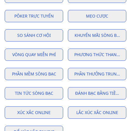
PÔKER TRỰC TUYẾN
MẸO CƯỢC
SO SÁNH CƠ HỘI
KHUYẾN MÃI SÒNG BẠC
VÒNG QUAY MIỄN PHÍ
PHƯƠNG THỨC THANH TOÁ
PHẦN MỀM SÒNG BẠC
PHẦN THƯỞNG TRUNG THÀ
TIN TỨC SÒNG BẠC
ĐÁNH BẠC BẰNG TIỀN THẬT
XÚC XẮC ONLINE
LẮC XÚC XẮC ONLINE