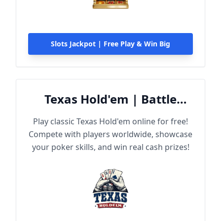
Slots Jackpot | Free Play & Win Big
Texas Hold'em | Battle
Online
Play classic Texas Hold'em online for free!
Compete with players worldwide, showcase
your poker skills, and win real cash prizes!