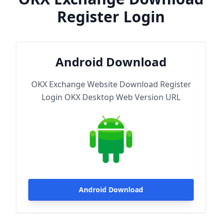
Register Login
Android Download
OKX Exchange Website Download Register
Login OKX Desktop Web Version URL
Android Download