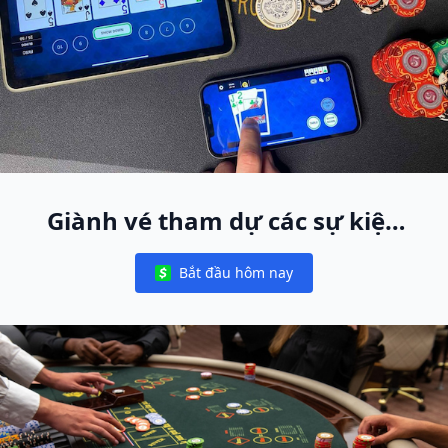
Giành vé tham dự các sự kiện
World Poker Free App trực tiếp
Bắt đầu hôm nay
toàn cầu
Notifications