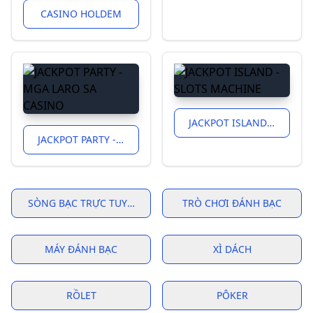
CASINO HOLDEM
JACKPOT ISLAND - SLOTS MACHINE
JACKPOT PARTY - MGA LARO SA CASINO
SÒNG BẠC TRỰC TUYẾN
TRÒ CHƠI ĐÁNH BẠC
MÁY ĐÁNH BẠC
XÌ DÁCH
RỒLET
PÔKER