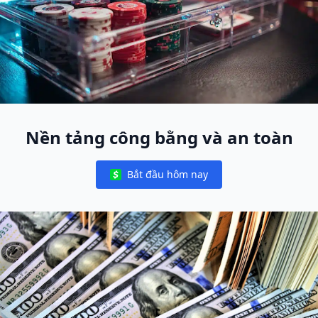
Nền tảng công bằng và an toàn
Bắt đầu hôm nay
Notifications