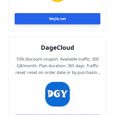
MoJie.net
DageCloud
10% discount coupon. Available traffic: 300
GB/month. Plan duration: 365 days. Traffic
reset: reset on order date or by purchasing
traffic package. Maximum achievable
bandwidth: 1000 Mbps. Node protocol:
Trojan.