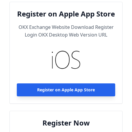
Register on Apple App Store
OKX Exchange Website Download Register
Login OKX Desktop Web Version URL
Register on Apple App Store
Register Now