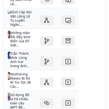
Lá...
Đỉnh Cấp Khí
Vận Lặng Lẽ
Tu Luyện
Ngàn...
Những màn
đối đầu kinh
điển của ĐT
Việt...
Trấn Thành
khóc cùng
Anh trai
trong Anh...
Wuthering
Waves Bị Rò
Rỉ Tin Tức Về
Các...
Sử dụng đô
la hộ chiếu
toàn cầu
WPT để...